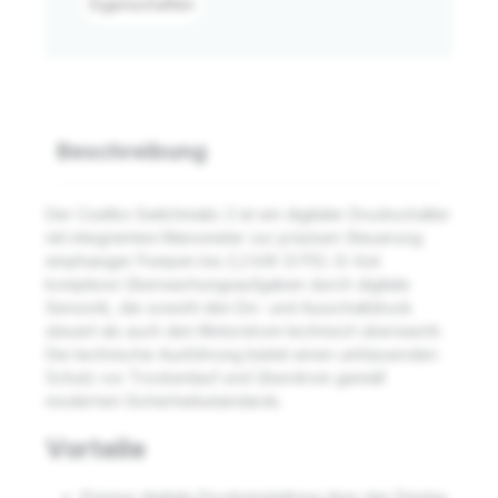
Eigenschaften
Beschreibung
Der Coelbo Switchmatic 2 ist ein digitaler Druckschalter
mit integriertem Manometer zur präzisen Steuerung
einphasiger Pumpen bis 2,2 kW (3 PS). Er löst
komplexe Überwachungsaufgaben durch digitale
Sensorik, die sowohl den Ein- und Ausschaltdruck
steuert als auch den Motorstrom technisch überwacht.
Die technische Ausführung bietet einen umfassenden
Schutz vor Trockenlauf und Überstrom gemäß
modernen Sicherheitsstandards.
Vorteile
Präzise digitale Druckeinstellung über das Display