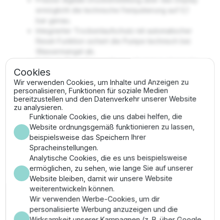
ermöglicht die technische Feinjustierung auf 0,1
bar genau.
Integrierter Trockenlaufschutz mit automatischer
Reset-Funktion sichert die Pumpe technisch bei
Wassermangel ab.
Echtzeit-Stromüberwachung erkennt mechanische
Cookies
Blockaden und schützt den Motor proaktiv vor
Wir verwenden Cookies, um Inhalte und Anzeigen zu
Überlastungsschäden.
personalisieren, Funktionen für soziale Medien
Wartungsarm durch Entfall mechanischer Federn,
bereitzustellen und den Datenverkehr unserer Website
was die technische Langzeitstabilität der
zu analysieren.
Schaltpunkte garantiert.
Funktionale Cookies, die uns dabei helfen, die
Übersichtliches Display zeigt den aktuellen
Website ordnungsgemäß funktionieren zu lassen,
Systemdruck und die Stromaufnahme technisch
beispielsweise das Speichern Ihrer
präzise an.
Spracheinstellungen.
Analytische Cookies, die es uns beispielsweise
Montage & Anwendung
ermöglichen, zu sehen, wie lange Sie auf unserer
Website bleiben, damit wir unsere Website
Schrauben Sie den Switchmatic 2 mittels des 1/4-Zoll-
weiterentwickeln können.
Anschlusses in das Leitungssystem. Schließen Sie die
Wir verwenden Werbe-Cookies, um dir
Pumpe und die Stromversorgung direkt an die internen
personalisierte Werbung anzuzeigen und die
Klemmen an. Programmieren Sie die Ein- und
Wirksamkeit unserer Kampagnen (z. B. über Google