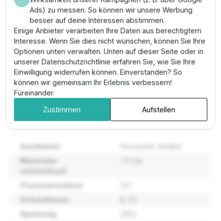
Ausschaltwerte bequem über die Tasten am Gehäuse
Ads) zu messen. So können wir unsere Werbung
und kalibrieren Sie den Überstromschutz auf den
besser auf deine Interessen abstimmen.
Nennstrom Ihrer Pumpe.
Einige Anbieter verarbeiten Ihre Daten aus berechtigtem
Interesse. Wenn Sie dies nicht wünschen, können Sie Ihre
Pro-Tipp:
Nutzen Sie die
ART-Funktion (Automatic
Optionen unten verwalten. Unten auf dieser Seite oder in
Reset Test)
, die technisch programmierte
unserer Datenschutzrichtlinie erfahren Sie, wie Sie Ihre
Startversuche unternimmt, sobald die
Einwilligung widerrufen können. Einverstanden? So
Wasserversorgung nach einem Trockenlauf
können wir gemeinsam Ihr Erlebnis verbessern!
wiederhergestellt ist.
Füreinander.
Zustimmen
Aufstellen
Eigenschaften
Installation
Horizontal
, Vertikal
Maximaler
7,5 bar
arbeitsdruck
Presseanschluss
1/4"
Schutzklasse
Ip 55
Spannung
230v