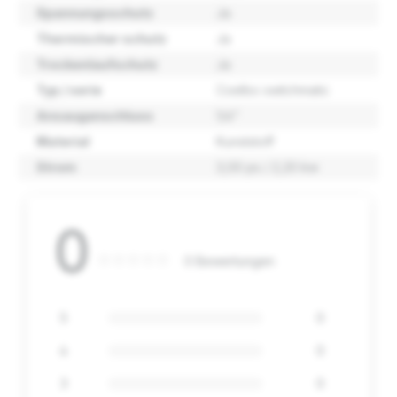
Spannungsschutz
Ja
Thermischer schutz
Ja
Trockenlaufschutz
Ja
Typ / serie
Coelbo switchmatic
Ansauganschluss
1/4"
Material
Kunststoff
Strom
3,00 ps / 2,20 kw
0
0 Bewertungen
5
0
4
0
3
0