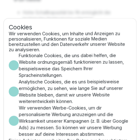
Hohe Schaltkapazität bis 9A ermöglicht die
technische Ansteuerung schwerer
Pumpenaggregate.
Cookies
Integrierter Trockenlaufschutz deaktiviert die
Wir verwenden Cookies, um Inhalte und Anzeigen zu
personalisieren, Funktionen für soziale Medien
Pumpe technisch proaktiv bei Wassermangel zur
bereitzustellen und den Datenverkehr unserer Website
Vermeidung von Schäden.
zu analysieren.
Wartungsfreundlichkeit durch Klartext-
Funktionale Cookies, die uns dabei helfen, die
Fehlermeldungen und einfache
Website ordnungsgemäß funktionieren zu lassen,
Parameteranpassung am LCD-Panel.
beispielsweise das Speichern Ihrer
Hohe Materialstandzeit durch Einsatz industrieller
Spracheinstellungen.
Komponenten mit hoher thermischer Belastbarkeit.
Analytische Cookies, die es uns beispielsweise
ermöglichen, zu sehen, wie lange Sie auf unserer
Montage & Anwendung
Website bleiben, damit wir unsere Website
weiterentwickeln können.
Befestigen Sie den Umrichter an einer Wandkonsole
Wir verwenden Werbe-Cookies, um dir
oder im Schaltschrank und achten Sie auf freien
personalisierte Werbung anzuzeigen und die
Luftstrom. Verbinden Sie die Pumpe und die 400V-
Wirksamkeit unserer Kampagnen (z. B. über Google
Zuleitung gemäß Klemmenbelegung. Stellen Sie den
Ads) zu messen. So können wir unsere Werbung
maximalen Motorstrom zur technischen Absicherung im
besser auf deine Interessen abstimmen.
Menü ein und validieren Sie die Schutzfunktionen.