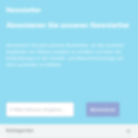
Newsletter
Abonnieren Sie unseren Newsletter
Abonnieren Sie jetzt unseren Newsletter, um die neuesten
Angebote von Wasser-pumpen zu erhalten und über die
Entwicklungen in der Umwelt- und Wassertechnologie auf
dem Laufenden zu bleiben.
Abonnieren
Kategorien