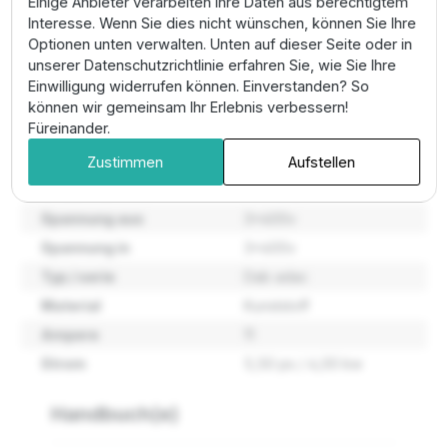
Einige Anbieter verarbeiten Ihre Daten aus berechtigtem
Interesse. Wenn Sie dies nicht wünschen, können Sie Ihre
Pro-Tipp:
Dokumentieren Sie die
Betriebsstunden
Optionen unten verwalten. Unten auf dieser Seite oder in
und Lastzyklen
über die Software, um präventive
unserer Datenschutzrichtlinie erfahren Sie, wie Sie Ihre
Wartungsintervalle technisch fundiert zu planen.
Einwilligung widerrufen können. Einverstanden? So
können wir gemeinsam Ihr Erlebnis verbessern!
Eigenschaften
Füreinander.
Zustimmen
Aufstellen
Artikel nummer
60145526
Spannung aus
3x400v
Spannung in
3x400v
Typ / serie
Dab adac
Material
Kunststoff
Ampere
11
Strom
5,50 ps / 4,00 kw
Handbuch(e)