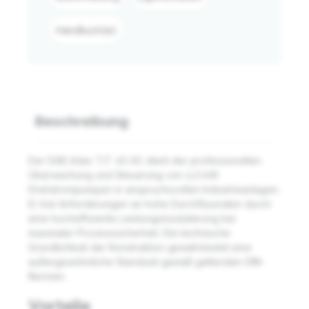
Handbuch(e)
Beschreibung
Der DAB Adac T/T 40 AC dient der professionellen
Überwachung und Steuerung von 4,0 kW
Drehstrompumpen in anspruchsvollen Industrieanlagen.
Er löst Anforderungen an hohe Durchflussraten durch
eine hocheffiziente Leistungsmodulierung bei
maximaler Prozesssicherheit. Die technische
Gründlichkeit der Konstruktion gewährleistet eine
außergewöhnliche Standzeit gemäß geltenden DIN-
Normen.
Vorteile