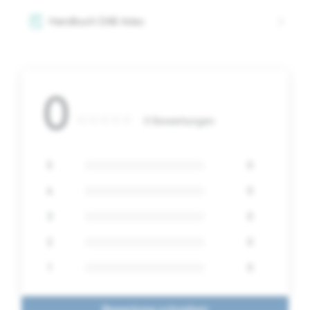
Handbuch DAB Adac
0
0 Bewertungen
5
0
4
0
3
0
2
0
1
0
Bewertung schreiben