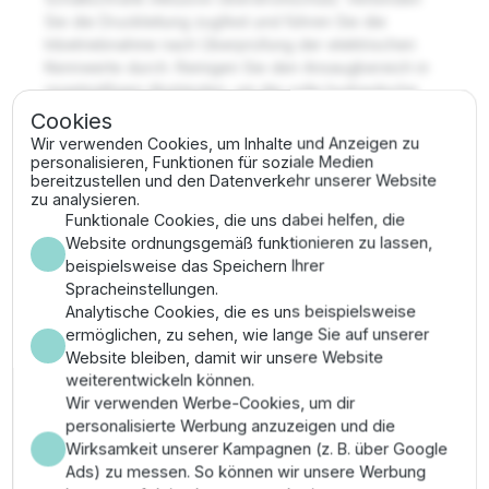
Sie die Druckleitung zugfest und führen Sie die
Inbetriebnahme nach Überprüfung der elektrischen
Kennwerte durch. Reinigen Sie den Ansaugbereich in
regelmäßigen Abständen, um die volle hydraulische
Kapazität technisch aufrechtzuerhalten.
Cookies
Wir verwenden Cookies, um Inhalte und Anzeigen zu
Pro-Tipp:
Verwenden Sie bei dieser Leistungsklasse
personalisieren, Funktionen für soziale Medien
druckfeste Spiralschläuche (PN 10)
, um die hohen
bereitzustellen und den Datenverkehr unserer Website
zu analysieren.
Förderdrücke technisch sicher und verlustfrei
Funktionale Cookies, die uns dabei helfen, die
abzuführen.
Website ordnungsgemäß funktionieren zu lassen,
beispielsweise das Speichern Ihrer
Plus- und Minuspunkte
Spracheinstellungen.
Analytische Cookies, die es uns beispielsweise
ermöglichen, zu sehen, wie lange Sie auf unserer
Geignet für den Dauereinsatz
check
Website bleiben, damit wir unsere Website
weiterentwickeln können.
Hohe Pumpenkapazität
check
Wir verwenden Werbe-Cookies, um dir
personalisierte Werbung anzuzeigen und die
Kein Schwimmer
remove
Wirksamkeit unserer Kampagnen (z. B. über Google
Ads) zu messen. So können wir unsere Werbung