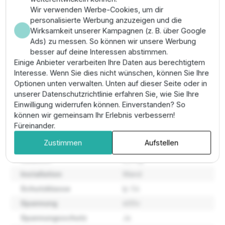
Abschaltzeit bei simulierter Unterlast, um den
Wir verwenden Werbe-Cookies, um dir
technischen Schutzfaktor zu maximieren.
personalisierte Werbung anzuzeigen und die
Pro-Tipp:
Achten Sie bei dieser Leistungsklasse auf
Wirksamkeit unserer Kampagnen (z. B. über Google
die
korrekte Dimensionierung der Kabelschuhe
, um
Ads) zu messen. So können wir unsere Werbung
technische Übergangswiderstände und
besser auf deine Interessen abstimmen.
Hitzeentwicklung zu vermeiden.
Einige Anbieter verarbeiten Ihre Daten aus berechtigtem
Interesse. Wenn Sie dies nicht wünschen, können Sie Ihre
Optionen unten verwalten. Unten auf dieser Seite oder in
Eigenschaften
unserer Datenschutzrichtlinie erfahren Sie, wie Sie Ihre
Einwilligung widerrufen können. Einverstanden? So
können wir gemeinsam Ihr Erlebnis verbessern!
Abmessungen (l x b x
21,5 x 17,0 x 7,5 cm
Füreinander.
h)
Zustimmen
Aufstellen
Artikel nummer
60149593
Gewicht
2,3 kg
Installation
Wand
Schutzklasse
Ip 54
Spannung
400v
Spannungsschutz
Ja