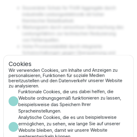
Souveräner Schutz für 11 kW Aggregate durch
industrielle Leistungselektronik mit hoher
thermischer Belastbarkeit.
Wartungsarm durch sensorlose Überwachung des
Leistungsfaktors zur technischen Reduzierung
von Fehlerquellen.
Hohe Prozessstabilität durch integrierte
Schutzschaltungen gegen Überspannung und
Phasenausfall.
Cookies
Passgenauigkeit für professionelle
Wir verwenden Cookies, um Inhalte und Anzeigen zu
Brunnenanlagen und industrielle
personalisieren, Funktionen für soziale Medien
Druckerhöhungssysteme.
bereitzustellen und den Datenverkehr unserer Website
zu analysieren.
Montage & Anwendung
Funktionale Cookies, die uns dabei helfen, die
Website ordnungsgemäß funktionieren zu lassen,
beispielsweise das Speichern Ihrer
Die Montage muss durch geschultes Fachpersonal an
Spracheinstellungen.
einem 400V-Anschluss erfolgen; stellen Sie die
Analytische Cookies, die es uns beispielsweise
korrekte Absicherung der Zuleitung sicher. Verbinden
ermöglichen, zu sehen, wie lange Sie auf unserer
Sie die Pumpe und kalibrieren Sie das System auf den
Website bleiben, damit wir unsere Website
Nennstrom laut Typenschild. Validieren Sie die
weiterentwickeln können.