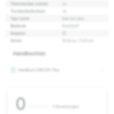
Thermischer schutz
Ja
Trockenlaufschutz
Ja
Typ / serie
Dab esc plus
Material
Kunststoff
Ampere
32
Strom
15,00 ps / 11,00 kw
Handbuch(e)
Handbuch DAB ESC Plus
0
0 Bewertungen