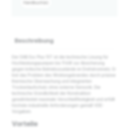
Handbuch(e)
Beschreibung
Der DAB Esc Plus 15T ist die technische Lösung für
Hochleistungspumpen bis 11 kW zur Absicherung
gegen kritische Betriebszustände im Drehstromnetz. Er
löst das Problem des Wicklungsbrandes durch präzise
thermische Überwachung und integrierten
Trockenlaufschutz ohne externe Sensorik. Die
technische Gründlichkeit der Konstruktion
gewährleistet maximale Verschleißfestigkeit und erfüllt
höchste industrielle Anforderungen gemäß VDE-
Vorgaben.
Vorteile