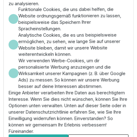
zu analysieren.
Beweglichkeit des Schwimmerschalters
, um
Funktionale Cookies, die uns dabei helfen, die
Funktionsstörungen durch Fettablagerungen technisch
Website ordnungsgemäß funktionieren zu lassen,
proaktiv vorzubeugen.
beispielsweise das Speichern Ihrer
Spracheinstellungen.
Eigenschaften
Analytische Cookies, die es uns beispielsweise
ermöglichen, zu sehen, wie lange Sie auf unserer
Website bleiben, damit wir unsere Website
Abmessungen (l x b x
20,3 x 17,0 x 49,2 cm
weiterentwickeln können.
h)
Wir verwenden Werbe-Cookies, um dir
personalisierte Werbung anzuzeigen und die
Art der anwendung
Abwasser
, Verseuchtes
Wirksamkeit unserer Kampagnen (z. B. über Google
wasser
Ads) zu messen. So können wir unsere Werbung
Artikel nummer
103040080
besser auf deine Interessen abstimmen.
Einige Anbieter verarbeiten Ihre Daten aus berechtigtem
Länge des
10 meter
Interesse. Wenn Sie dies nicht wünschen, können Sie Ihre
anschlusskabels
Optionen unten verwalten. Unten auf dieser Seite oder in
Material laufrad
edelstahl
unserer Datenschutzrichtlinie erfahren Sie, wie Sie Ihre
Max. partikelgröße
50 mm
Einwilligung widerrufen können. Einverstanden? So
können wir gemeinsam Ihr Erlebnis verbessern!
Max. pumpenleistung
24.000-24.999
Füreinander.
(l/h)