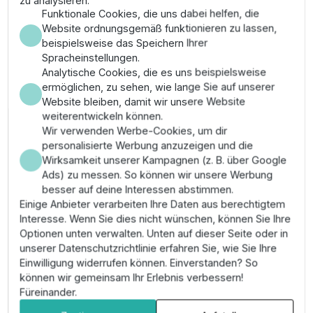
zu analysieren.
Noteinsätzen eine technisch schnelle und dichte
Funktionale Cookies, die uns dabei helfen, die
Verbindung herzustellen.
Website ordnungsgemäß funktionieren zu lassen,
beispielsweise das Speichern Ihrer
Spracheinstellungen.
Eigenschaften
Analytische Cookies, die es uns beispielsweise
ermöglichen, zu sehen, wie lange Sie auf unserer
Website bleiben, damit wir unsere Website
Abmessungen (l x b x
20,3 x 17,0 x 49,2 cm
weiterentwickeln können.
h)
Wir verwenden Werbe-Cookies, um dir
Art der anwendung
Abwasser
, Verseuchtes
personalisierte Werbung anzuzeigen und die
wasser
Wirksamkeit unserer Kampagnen (z. B. über Google
Ads) zu messen. So können wir unsere Werbung
Artikel nummer
103040090
besser auf deine Interessen abstimmen.
Länge des
10 meter
Einige Anbieter verarbeiten Ihre Daten aus berechtigtem
anschlusskabels
Interesse. Wenn Sie dies nicht wünschen, können Sie Ihre
Material laufrad
edelstahl
Optionen unten verwalten. Unten auf dieser Seite oder in
unserer Datenschutzrichtlinie erfahren Sie, wie Sie Ihre
Max. partikelgröße
50 mm
Einwilligung widerrufen können. Einverstanden? So
Max. pumpenleistung
24.000-24.999
können wir gemeinsam Ihr Erlebnis verbessern!
(l/h)
Füreinander.
Maximale förderhöhe
11 meter