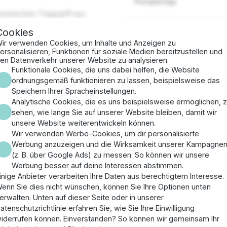
Pumpentyp
onomischen Tragegriff aus
Schutzklasse
Cookies
Schwimmer
ir verwenden Cookies, um Inhalte und Anzeigen zu
ersonalisieren, Funktionen für soziale Medien bereitzustellen und
Selbstansaugend
en Datenverkehr unserer Website zu analysieren.
 auf und fixieren Sie das
Funktionale Cookies, die uns dabei helfen, die Website
Spannung
 den Anforderungen
ordnungsgemäß funktionieren zu lassen, beispielsweise das
Temperaturbereich der 
 Sie auf eine knickfreie
Speichern Ihrer Spracheinstellungen.
flüssigkeit
 geeignet; prüfen Sie
Analytische Cookies, die es uns beispielsweise ermöglichen, 
Typ / serie
sehen, wie lange Sie auf unserer Website bleiben, damit wir
unsere Website weiterentwickeln können.
Werkstoff der pumpenwe
it einen
Pumpensockel
,
Wir verwenden Werbe-Cookies, um dir personalisierte
 verhindern.
Material
Werbung anzuzeigen und die Wirksamkeit unserer Kampagne
(z. B. über Google Ads) zu messen. So können wir unsere
Strom
Werbung besser auf deine Interessen abstimmen.
Max. kopfhöhe
inige Anbieter verarbeiten Ihre Daten aus berechtigtem Interesse.
enn Sie dies nicht wünschen, können Sie Ihre Optionen unten
Handbuch(e)
erwalten. Unten auf dieser Seite oder in unserer
atenschutzrichtlinie erfahren Sie, wie Sie Ihre Einwilligung
iderrufen können. Einverstanden? So können wir gemeinsam Ihr