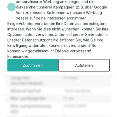
personalisierte Werbung anzuzeigen und die
Wirksamkeit unserer Kampagnen (z. B. über Google
Eigenschaften
Ads) zu messen. So können wir unsere Werbung
besser auf deine Interessen abstimmen.
Einige Anbieter verarbeiten Ihre Daten aus berechtigtem
Abmessungen (l x b x
16,0 x 16,0 x 33,2 cm
Interesse. Wenn Sie dies nicht wünschen, können Sie Ihre
h)
Optionen unten verwalten. Unten auf dieser Seite oder in
unserer Datenschutzrichtlinie erfahren Sie, wie Sie Ihre
Art der anwendung
Geringfügig
Einwilligung widerrufen können. Einverstanden? So
verschmutztes wasser
,
können wir gemeinsam Ihr Erlebnis verbessern!
Sauber, ohne feststoffe
Füreinander.
oder schleifmittel, nicht
korrosiv
Zustimmen
Aufstellen
Artikel nummer
60153573.
Länge des
10 meter
anschlusskabels
Material laufrad
Technopolymer
Max. partikelgröße
10 mm
Max. pumpenleistung
13.000-13.999
(l/h)