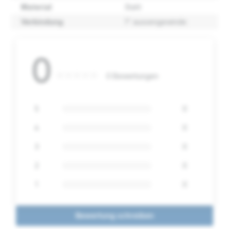
Material
Stahl
Verbindung
1" aussengewinde
0
0 Bewertungen
5
0
4
0
3
0
2
0
1
0
Bewertung schreiben