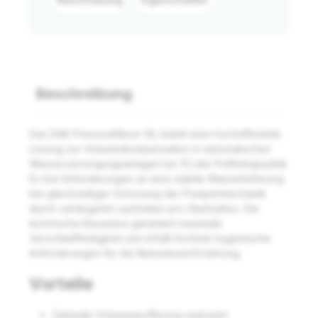
Beschreibung
Das DAB PressureWave 12L bietet eine hocheffiziente
Lösung zur Volumenkompensation in automatischen
Wasserversorgungsanlagen bis 12 Liter Pufferkapazität.
Es löst Anforderungen an eine stabile Wasserlieferung
bei gleichzeitiger Schonung der Pumpenmechanik
durch verlängerte Laufzeiten pro Startzyklus. Die
technische Bauweise garantiert maximale
Verschleißfestigkeit und erfüllt höchste hygienische
Anforderungen für die Nutzwasserförderung.
Vorteile
Optimale Volumenpufferung reduziert