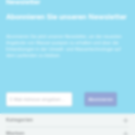
Newsletter
Abonnieren Sie unseren Newsletter
Abonnieren Sie jetzt unseren Newsletter, um die neuesten
Angebote von Wasser-pumpen zu erhalten und über die
Entwicklungen in der Umwelt- und Wassertechnologie auf
dem Laufenden zu bleiben.
Abonnieren
Kategorien
Marken