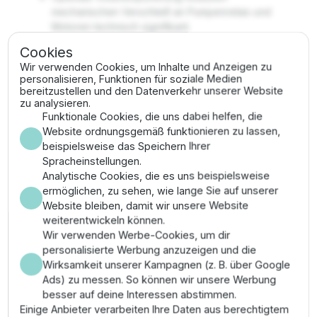
mechanischen Verschleiß an Pumpenrelais und
Motoren technisch signifikant.
Lange Lebensdauer durch spezialisierte
Cookies
Butylmembran mit extrem niedriger
Wir verwenden Cookies, um Inhalte und Anzeigen zu
Permeabilitätsrate für Gas.
personalisieren, Funktionen für soziale Medien
Widerstandsfähig gegen aggressive
bereitzustellen und den Datenverkehr unserer Website
Wasserparameter durch eine interne Auskleidung
zu analysieren.
Funktionale Cookies, die uns dabei helfen, die
aus reinem Polypropylen.
Website ordnungsgemäß funktionieren zu lassen,
Hohe mechanische Stabilität durch tiefgezogene
beispielsweise das Speichern Ihrer
Stahlhalbschalen mit hoher Wandstärke nach
Spracheinstellungen.
Industriestandard.
Analytische Cookies, die es uns beispielsweise
Montage & Anwendung
ermöglichen, zu sehen, wie lange Sie auf unserer
Website bleiben, damit wir unsere Website
weiterentwickeln können.
Installieren Sie das 12L-Gefäß in der Nähe der
Wir verwenden Werbe-Cookies, um dir
Pumpensteuerung. Nutzen Sie zur Entlastung des
personalisierte Werbung anzuzeigen und die
Anschlussgewindes geeignete Halterungen oder
Wirksamkeit unserer Kampagnen (z. B. über Google
Wandkonsolen. Der Anschluss an das Rohrnetz erfolgt
Ads) zu messen. So können wir unsere Werbung
über die genormte 1-Zoll-Schnittstelle; stellen Sie
besser auf deine Interessen abstimmen.
sicher, dass das Gefäß technisch korrekt entlüftet
Einige Anbieter verarbeiten Ihre Daten aus berechtigtem
werden kann.