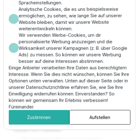
Spracheinstellungen.
Der Active Driver mit eingebautem EMV-Filter verfügt
Analytische Cookies, die es uns beispielsweise
über ein einfach zu bedienendes Display, auf dem alle
ermöglichen, zu sehen, wie lange Sie auf unserer
Parameter abgerufen und geändert werden können.
Website bleiben, damit wir unsere Website
Das System ist mit einem Sicherheitssystem
weiterentwickeln können.
ausgestattet, das Betriebsstörungen auf dem Display
Wir verwenden Werbe-Cookies, um dir
anzeigt und die Pumpe je nach Störung anhalten kann.
personalisierte Werbung anzuzeigen und die
Die Vorteile dieses Systems sind:
Wirksamkeit unserer Kampagnen (z. B. über Google
Ads) zu messen. So können wir unsere Werbung
Komfortsteigerung
besser auf deine Interessen abstimmen.
Geräuschloser Betrieb
Einige Anbieter verarbeiten Ihre Daten aus berechtigtem
Kompakt
Interesse. Wenn Sie dies nicht wünschen, können Sie Ihre
Energiesparend (durch Frequenzregelung)
Optionen unten verwalten. Unten auf dieser Seite oder in
Verhindert Wasserschlag
unserer Datenschutzrichtlinie erfahren Sie, wie Sie Ihre
Längere Lebensdauer der Pumpe
Einwilligung widerrufen können. Einverstanden? So
Einfach zu installieren
können wir gemeinsam Ihr Erlebnis verbessern!
Verbindet mehrere aktive Treiber für ein
Füreinander.
Mehrpumpensystem
Zustimmen
Aufstellen
Der aktive DAB-Treiber schützt Ihre Pumpe vor einer
Vielzahl von Problemen: