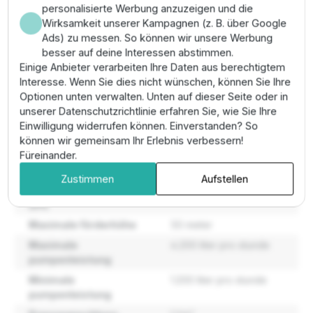
personalisierte Werbung anzuzeigen und die
Wirksamkeit unserer Kampagnen (z. B. über Google
Art der anwendung
Sauber, ohne feststoffe
Ads) zu messen. So können wir unsere Werbung
oder schleifmittel, nicht
besser auf deine Interessen abstimmen.
korrosiv
Einige Anbieter verarbeiten Ihre Daten aus berechtigtem
Artikel nummer
S60195284sa
Interesse. Wenn Sie dies nicht wünschen, können Sie Ihre
Optionen unten verwalten. Unten auf dieser Seite oder in
Durchmesser der
110 / 125 mm
unserer Datenschutzrichtlinie erfahren Sie, wie Sie Ihre
wasserquelle
Einwilligung widerrufen können. Einverstanden? So
Länge des
15 meter
können wir gemeinsam Ihr Erlebnis verbessern!
anschlusskabels
Füreinander.
Material laufrad
Technopolymer
Zustimmen
Aufstellen
Max. pumpenleistung
4.000-4.999
(l/h)
Maximale förderhöhe
50 meter
Maximale
4.200 liter pro stunde
pumpenleistung
Minimale
1.200 liter pro stunde
pumpenleistung