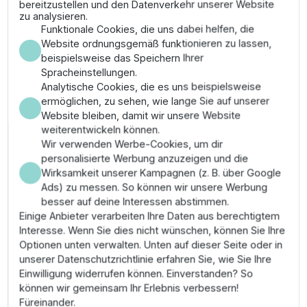
bereitzustellen und den Datenverkehr unserer Website
zu analysieren.
Funktionale Cookies, die uns dabei helfen, die
Energieversorgung
check
Website ordnungsgemäß funktionieren zu lassen,
Pumpengehäuse aus rostfreiem Stahl
check
beispielsweise das Speichern Ihrer
Spracheinstellungen.
Sehr leise
check
Analytische Cookies, die es uns beispielsweise
ermöglichen, zu sehen, wie lange Sie auf unserer
Lieferung ohne Anschlusskabel
remove
Website bleiben, damit wir unsere Website
Nicht selbstansaugend
remove
weiterentwickeln können.
Wir verwenden Werbe-Cookies, um dir
personalisierte Werbung anzuzeigen und die
Eigenschaften
Wirksamkeit unserer Kampagnen (z. B. über Google
Ads) zu messen. So können wir unsere Werbung
besser auf deine Interessen abstimmen.
Abmessungen (l x b x
36,1 x 17,6 x 20,7 cm
Einige Anbieter verarbeiten Ihre Daten aus berechtigtem
h)
Interesse. Wenn Sie dies nicht wünschen, können Sie Ihre
Optionen unten verwalten. Unten auf dieser Seite oder in
Art der anwendung
Sauber, ohne feststoffe
unserer Datenschutzrichtlinie erfahren Sie, wie Sie Ihre
oder schleifmittel, nicht
Einwilligung widerrufen können. Einverstanden? So
korrosiv
können wir gemeinsam Ihr Erlebnis verbessern!
Material laufrad
edelstahl
Füreinander.