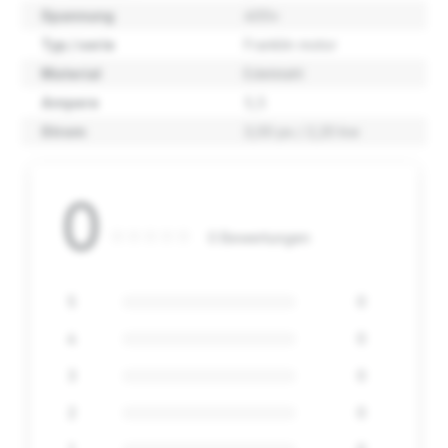
Spannung
400v
Typ / serie
Franklin motor
Material
Edelstahl
Ampere
5,5
Strom
3,00 ps / 2,20 kw
0
0 Bewertungen
5
0
4
0
3
0
2
0