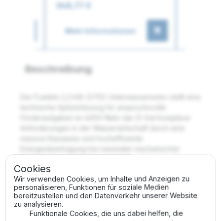
348,77 €
219,69 €
en
Mehr Informationen
Mehr I
Beschreibung
Der Franklin 2,2 kW (3 PS) Unterwassermotor stellt eine
technische Spitzenlösung für anspruchsvolle
Förderaufgaben im 400V-Netz dar. Er löst komplexe
Anforderungen in der Wasserwirtschaft durch eine
massive Bauweise und hocheffiziente
Energieübertragung bei maximaler mechanischer
Stabilität. Die technische Gründlichkeit der Franklin-
Cookies
Konstruktion garantiert eine außergewöhnliche
Wir verwenden Cookies, um Inhalte und Anzeigen zu
Widerstandsfähigkeit gegenüber hydrostatischem
personalisieren, Funktionen für soziale Medien
Druck in großen Tiefen.
bereitzustellen und den Datenverkehr unserer Website
zu analysieren.
Vorteile des Franklin
Funktionale Cookies, die uns dabei helfen, die