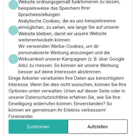
Website ordnungsgemäß funktionieren zu lassen,
Unterwassermotors 2,2 kW
beispielsweise das Speichern Ihrer
Spracheinstellungen.
Überlegene Hubkraft für vielstufige Hydrauliken
Analytische Cookies, die es uns beispielsweise
durch ein leistungsstarkes Drehstromfeld mit
ermöglichen, zu sehen, wie lange Sie auf unserer
hohen Drehmomentreserven.
Website bleiben, damit wir unsere Website
Maximale Ausfallsicherheit durch hermetisch
weiterentwickeln können.
gekapselte Wicklungen (Encapsulated System)
Wir verwenden Werbe-Cookies, um dir
zum Schutz vor Feuchtigkeitseintritt.
personalisierte Werbung anzuzeigen und die
Wartungsfrei durch lebensdauergeschmierte
Wirksamkeit unserer Kampagnen (z. B. über Google
wassergefüllte Lager und integrierten Blitzschutz.
Ads) zu messen. So können wir unsere Werbung
Hohe Passgenauigkeit nach NEMA-Standard
besser auf deine Interessen abstimmen.
ermöglicht die Bestückung verschiedenster
Einige Anbieter verarbeiten Ihre Daten aus berechtigtem
Hochleistungshydrauliken.
Interesse. Wenn Sie dies nicht wünschen, können Sie Ihre
Herausragende thermische Stabilität ermöglicht
Optionen unten verwalten. Unten auf dieser Seite oder in
den Einsatz unter erschwerten industriellen
unserer Datenschutzrichtlinie erfahren Sie, wie Sie Ihre
Bedingungen.
Einwilligung widerrufen können. Einverstanden? So
können wir gemeinsam Ihr Erlebnis verbessern!
Montage & Anwendung
Füreinander.
Zustimmen
Aufstellen
Die Installation dieses Schwerlastmotors muss durch
geschultes Fachpersonal erfolgen; stellen Sie die