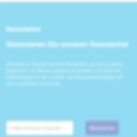
Newsletter
Abonnieren Sie unseren Newsletter
Abonnieren Sie jetzt unseren Newsletter, um die neuesten
Angebote von Wasser-pumpen zu erhalten und über die
Entwicklungen in der Umwelt- und Wassertechnologie auf
dem Laufenden zu bleiben.
Abonnieren