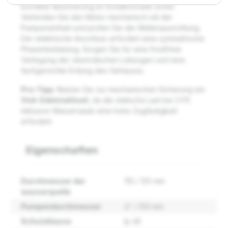
korrekte Absicherung im Schaltschrank sicher.
Verbinden Sie den Motor mechanisch mit der
Pumpeneinheit und prüfen Sie die Wellenausrichtung.
Der elektrische Anschluss erfordert eine symmetrische
Phasenbelastung. Sorgen Sie für eine frostfreie
Verlegung der oberirdischen Leitungen und eine
fachgerechte Erdung des Gehäuses.
Pro-Tipp:
Nutzen Sie zur mechanischen Sicherung ein
V4A-Edelstahlseil
, da die statische Last bei 3 PS
inklusive Wassersäule eine hohe Zugfestigkeit
erfordert.
Eigenschaften
Durchmesser der
110 / 125 mm
wasserquelle
Pumpendurchmesser
4" / 102 mm
Schutzklasse
Ip 68