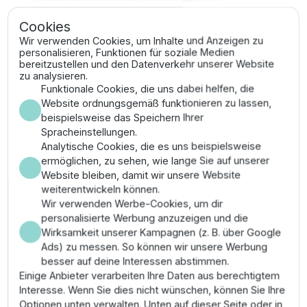
Vorteile der Franklin VS 14/13
Cookies
Wir verwenden Cookies, um Inhalte und Anzeigen zu
personalisieren, Funktionen für soziale Medien
Überlegene Hubkraft zur Überwindung großer
bereitzustellen und den Datenverkehr unserer Website
Höhenunterschiede bei gleichzeitig stabilem
zu analysieren.
Durchfluss bis 14 m³/h.
Funktionale Cookies, die uns dabei helfen, die
Vollständige Edelstahlfertigung garantiert höchste
Website ordnungsgemäß funktionieren zu lassen,
chemische Beständigkeit auch in aggressiven
beispielsweise das Speichern Ihrer
Wässern.
Spracheinstellungen.
Verschleißarme Bauweise durch sandresistente
Analytische Cookies, die es uns beispielsweise
Edelstahl-Laufräder und hochwertige Industrie-
ermöglichen, zu sehen, wie lange Sie auf unserer
Gleitlagerung.
Website bleiben, damit wir unsere Website
Wartungsfrei durch wassergeschmierte
weiterentwickeln können.
Keramiklager und hermetisch dichte
Wir verwenden Werbe-Cookies, um dir
Verbindungsstellen.
personalisierte Werbung anzuzeigen und die
Passgenauigkeit nach NEMA-Standard ermöglicht
Wirksamkeit unserer Kampagnen (z. B. über Google
Koppelung mit 5,5 kW (7,5 PS)
Ads) zu messen. So können wir unsere Werbung
Hochleistungsmotoren.
besser auf deine Interessen abstimmen.
Einige Anbieter verarbeiten Ihre Daten aus berechtigtem
Montage & Anwendung
Interesse. Wenn Sie dies nicht wünschen, können Sie Ihre
Optionen unten verwalten. Unten auf dieser Seite oder in