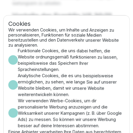
wartungsarm zu arbeiten.
Vorteile der Franklin VS 30/11
Cookies
Optimierte Druckleistung bei massivem
Wir verwenden Cookies, um Inhalte und Anzeigen zu
personalisieren, Funktionen für soziale Medien
Volumenstrom durch 11 hocheffiziente
bereitzustellen und den Datenverkehr unserer Website
Edelstahlstufen AISI 304.
zu analysieren.
Herausragende Standzeit durch den Einsatz
Funktionale Cookies, die uns dabei helfen, die
hochfester Werkstoffe für alle medienberührten
Website ordnungsgemäß funktionieren zu lassen,
Teile gemäß ISO 9906.
beispielsweise das Speichern Ihrer
Widerstandsfähig gegen Axialschub-Schäden
Spracheinstellungen.
durch integrierte Drucklager zum Schutz der
Analytische Cookies, die es uns beispielsweise
gesamten Pumpenmechanik.
ermöglichen, zu sehen, wie lange Sie auf unserer
Robuste Bauweise hält auch starken
Website bleiben, damit wir unsere Website
mechanischen Belastungen und wechselnden
weiterentwickeln können.
Drücken souverän stand.
Wir verwenden Werbe-Cookies, um dir
Passgenauigkeit nach NEMA-Standard ermöglicht
personalisierte Werbung anzuzeigen und die
einfache Wartung und Kompatibilität mit 15 kW
Wirksamkeit unserer Kampagnen (z. B. über Google
Industriemotoren.
Ads) zu messen. So können wir unsere Werbung
Sandresistente Konstruktion durch spezielle
besser auf deine Interessen abstimmen.
Materialpaarungen schützt die Hydraulikstufen vor
Einige Anbieter verarbeiten Ihre Daten aus berechtigtem