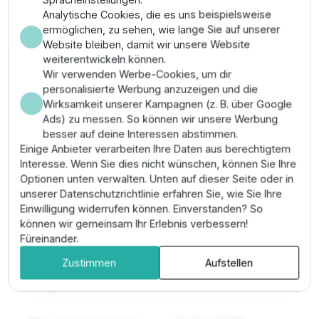
Montage & Anwendung
Analytische Cookies, die es uns beispielsweise
ermöglichen, zu sehen, wie lange Sie auf unserer
Die Montage dieses Schwerlastsystems erfordert
Website bleiben, damit wir unsere Website
Präzision; stellen Sie eine spannungsfreie
weiterentwickeln können.
Rohrverlegung am Rp 3" Anschluss sicher. Koppeln Sie
Wir verwenden Werbe-Cookies, um dir
die Hydraulik mit einem 9,3 kW Drehstrommotor gemäß
personalisierte Werbung anzuzeigen und die
NEMA-Vorgaben. Achten Sie auf die korrekte
Wirksamkeit unserer Kampagnen (z. B. über Google
Kabelverlegung unter dem Schutzblech, um
Ads) zu messen. So können wir unsere Werbung
mechanische Beschädigungen beim Absenken zu
besser auf deine Interessen abstimmen.
vermeiden. Kontrollieren Sie vor dem Versenken alle
Einige Anbieter verarbeiten Ihre Daten aus berechtigtem
Flanschverbindungen am Pumpenkopf auf absoluten
Interesse. Wenn Sie dies nicht wünschen, können Sie Ihre
Festsitz.
Optionen unten verwalten. Unten auf dieser Seite oder in
unserer Datenschutzrichtlinie erfahren Sie, wie Sie Ihre
Pro-Tipp:
Verwenden Sie bei dieser Leistungsklasse
Einwilligung widerrufen können. Einverstanden? So
zwingend
zentrierende Führungsringe
am
können wir gemeinsam Ihr Erlebnis verbessern!
Pumpenstrang, um Vibrationen an der Brunnenwand zu
Füreinander.
minimieren und die Standzeit der Lager zu maximieren.
Zustimmen
Aufstellen
Eigenschaften