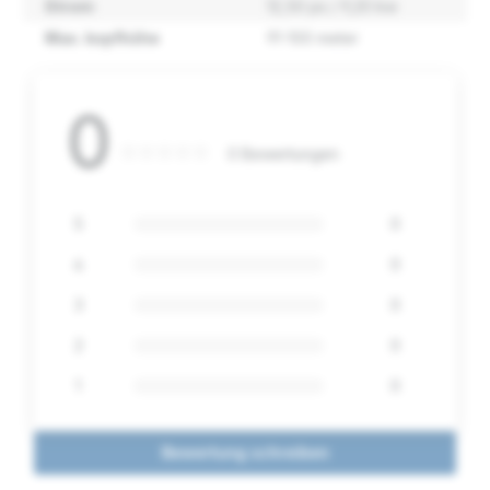
Strom
12,50 ps / 9,20 kw
Max. kopfhöhe
91-100 meter
0
0 Bewertungen
5
0
4
0
3
0
2
0
1
0
Bewertung schreiben