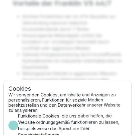
Vorteile der Franklin VS 46/7
Höchste Förderhöhe der 46-m³/h-Baureihe zur
Überwindung massiver statischer
Druckwiderstände durch 7 Stufen.
Herausragende Materialgüte schützt die
Investition vor vorzeitigem Verschleiß durch
Lochfraß oder aggressive Medien.
Optimale Energieausnutzung durch hocheffiziente
Hydraulikstufen für reduzierte Unterhaltskosten im
Dauerbetrieb.
Wartungsarmer Betrieb in aggressiven Wässern
durch hochwertige Materialwahl und exakte
Passgenauigkeit.
Cookies
Glatte Edelstahloberflächen im Hydraulikraum
Wir verwenden Cookies, um Inhalte und Anzeigen zu
verhindern Lochfraß und biologische
personalisieren, Funktionen für soziale Medien
bereitzustellen und den Datenverkehr unserer Website
Ablagerungen effektiv.
zu analysieren.
Integrierter Rückflussverhinderer schützt das
Funktionale Cookies, die uns dabei helfen, die
System effektiv vor hydraulischen Schlägen im
Website ordnungsgemäß funktionieren zu lassen,
Steigrohr.
beispielsweise das Speichern Ihrer
Spracheinstellungen.