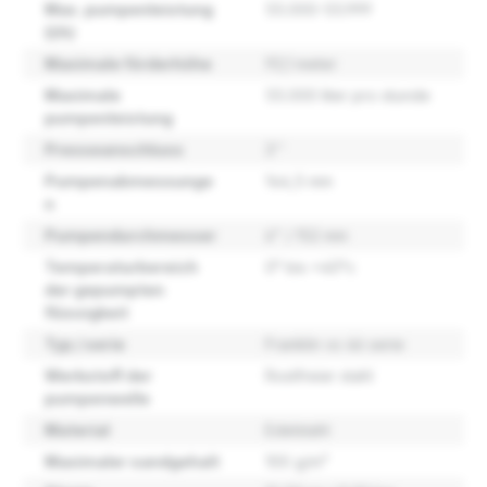
Max. pumpenleistung
55.000-55.999
(l/h)
Maximale förderhöhe
93,1 meter
Maximale
55.000 liter pro stunde
pumpenleistung
Presseanschluss
3''
Pumpenabmessunge
144,5 mm
n
Pumpendurchmesser
6" / 152 mm
Temperaturbereich
0° bis +40°c
der gepumpten
flüssigkeit
Typ / serie
Franklin vs 46 serie
Werkstoff der
Rostfreier stahl
pumpenwelle
Material
Edelstahl
Maximaler sandgehalt
100 g/m³