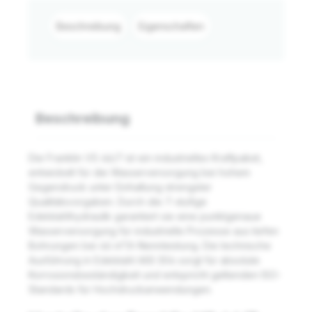
Beschreibung
Eigenschaften
Beschreibung
Die Franklin VS 46/7 ist ein industrielles Kraftpaket,
entwickelt für die Wasserversorgung bei hohem
Gegendruck unter Einhaltung strengster
Qualitätsvorgaben. Durch die 7-stufige
Edelstahlhydraulik garantiert sie eine punktgenaue
Wasserversorgung für industrielle Prozesse aus tiefen
Bohrungen bei 46 m³/h Nennleistung. Die technische
Ausführung in Edelstahl AISI 304 sorgt für absolute
Korrosionsbeständigkeit und entspricht geltenden ISO-
Standards für Hochdruckanwendungen.