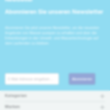
Abonnieren Sie unseren Newsletter
Abonnieren Sie jetzt unseren Newsletter, um die neuesten
Angebote von Wasser-pumpen zu erhalten und über die
Entwicklungen in der Umwelt- und Wassertechnologie auf
dem Laufenden zu bleiben.
Abonnieren
Kategorien
Marken