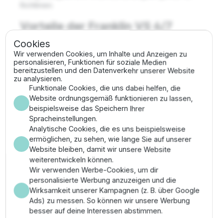
Richtlinien.
Vorteile der Franklin VS 6/7
Cookies
Optimierter Volumenstrom für effiziente
Wir verwenden Cookies, um Inhalte und Anzeigen zu
Bewässerungsaufgaben durch hocheffiziente
personalisieren, Funktionen für soziale Medien
Zentrifugalhydraulik aus Edelstahl.
bereitzustellen und den Datenverkehr unserer Website
Vollständige Korrosionsbeständigkeit aller
zu analysieren.
Funktionale Cookies, die uns dabei helfen, die
medienberührten Teile sichert die Wasserqualität
Website ordnungsgemäß funktionieren zu lassen,
dauerhaft dank AISI 304 Güte.
beispielsweise das Speichern Ihrer
Sandverträglichkeit nach Industriestandard schützt
Spracheinstellungen.
die Laufräder vor vorzeitigem Materialabtrag
Analytische Cookies, die es uns beispielsweise
durch mineralische Partikel.
ermöglichen, zu sehen, wie lange Sie auf unserer
Wartungsarm durch wassergeschmierte
Website bleiben, damit wir unsere Website
Keramiklager und eine exakt gewuchtete
weiterentwickeln können.
Edelstahlwelle nach DIN-Normen.
Wir verwenden Werbe-Cookies, um dir
Einfache Systemintegration dank genormter
personalisierte Werbung anzuzeigen und die
Motorankoppelung nach weltweitem NEMA-
Wirksamkeit unserer Kampagnen (z. B. über Google
Standard für 4-Zoll-Motoren.
Ads) zu messen. So können wir unsere Werbung
Integrierter Rückflussverhinderer im Pumpenkopf
besser auf deine Interessen abstimmen.
entlastet das System und schützt vor gefährlichen