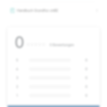
Handbuch Grundfos cmBE
0
0 Bewertungen
5
0
4
0
3
0
2
0
1
0