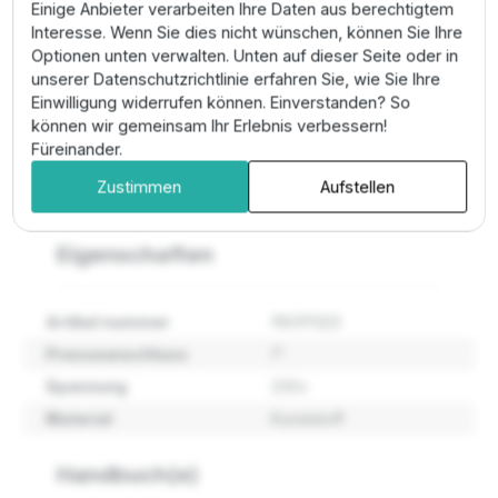
Einige Anbieter verarbeiten Ihre Daten aus berechtigtem
korrekte Erdung der elektrischen Komponenten. Über
Interesse. Wenn Sie dies nicht wünschen, können Sie Ihre
das Bedienfeld am Motor kann der Sollwert für den
Optionen unten verwalten. Unten auf dieser Seite oder in
konstanten Ausgangsdruck direkt eingestellt werden.
unserer Datenschutzrichtlinie erfahren Sie, wie Sie Ihre
Führen Sie die Inbetriebnahme gemäß der technischen
Einwilligung widerrufen können. Einverstanden? So
Dokumentation für frequenzgeregelte Antriebe durch.
können wir gemeinsam Ihr Erlebnis verbessern!
Pro-Tipp:
Nutzen Sie den
konstanten Druckmodus
,
Füreinander.
um empfindliche Geräte wie Umkehrosmoseanlagen
Zustimmen
Aufstellen
oder hochwertige Armaturen optimal zu betreiben.
Eigenschaften
Artikel nummer
98591322
Presseanschluss
1"
Spannung
230v
Material
Kunststoff
Handbuch(e)