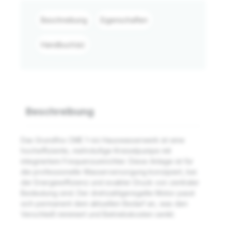
Beschreibung
Eigenschaften
Handbuch(e)
Beschreibung
Das Grundfos CME 1-44 Hauswasserwerk ist eine
hocheffiziente, mehrstufige Kreiselpumpe mit
integriertem Frequenzumrichter. Diese Anlage ist für
die professionelle Wasserversorgung konzipiert, bei
der Energieeffizienz und exakter Druck von zentraler
Bedeutung sind. Der drehzahlgeregelte Motor passt
sich permanent dem aktuellen Bedarf an, was den
Verschleiß minimiert und Betriebskosten senkt.