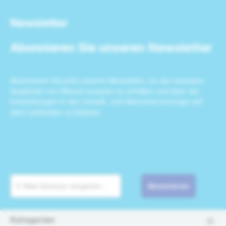
Newsletter
Abonnieren Sie unseren Newsletter
Abonnieren Sie jetzt unseren Newsletter, um die neuesten
Angebote von Wasser-pumpen zu erhalten und über die
Entwicklungen in der Umwelt- und Wassertechnologie auf
dem Laufenden zu bleiben.
Abonnieren
Kategorien