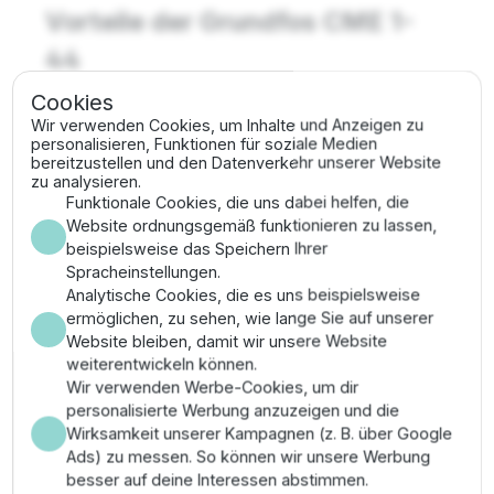
Vorteile der Grundfos CME 1-
44
Cookies
Exzellente Energieeffizienz durch
Wir verwenden Cookies, um Inhalte und Anzeigen zu
bedarfsgerechte Drehzahlregelung des 0,55 kW
personalisieren, Funktionen für soziale Medien
Motors.
bereitzustellen und den Datenverkehr unserer Website
Sehr ruhiger Lauf und minimierte Druckstöße im
zu analysieren.
Rohrleitungsnetz durch Sanftanlauf.
Funktionale Cookies, die uns dabei helfen, die
Höchste Zuverlässigkeit durch Edelstahlhydraulik
Website ordnungsgemäß funktionieren zu lassen,
und hochwertige Gleitringdichtungen.
beispielsweise das Speichern Ihrer
Kompaktes Design trotz leistungsstarker
Spracheinstellungen.
mehrstufiger Bauweise für industrielle Standards.
Analytische Cookies, die es uns beispielsweise
Einfache Einbindung in Gebäudeleittechniken über
ermöglichen, zu sehen, wie lange Sie auf unserer
optionale Grundfos Funktionsmodule.
Website bleiben, damit wir unsere Website
weiterentwickeln können.
Montage & Anwendung
Wir verwenden Werbe-Cookies, um dir
personalisierte Werbung anzuzeigen und die
Wirksamkeit unserer Kampagnen (z. B. über Google
Die CME 1-44 sollte auf einem vibrationsgedämpften
Ads) zu messen. So können wir unsere Werbung
Fundament installiert werden. Schließen Sie die Pumpe
besser auf deine Interessen abstimmen.
an das Saug- und Drucknetz an und achten Sie auf