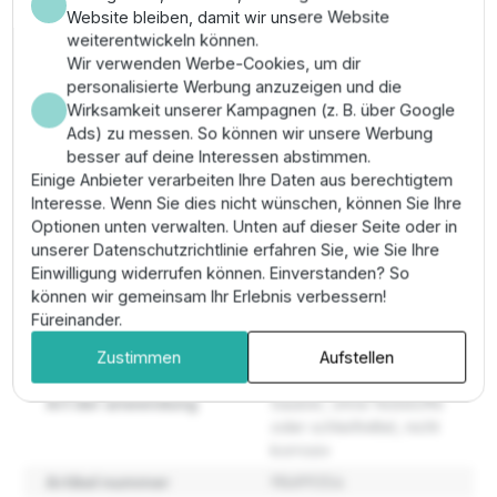
Website bleiben, damit wir unsere Website
der Steigleitung. Schließen Sie die elektrische
weiterentwickeln können.
Zuleitung an einen Schaltschrank mit thermischem
Wir verwenden Werbe-Cookies, um dir
Überlastschutz an. Prüfen Sie die Eintauchtiefe
personalisierte Werbung anzuzeigen und die
regelmäßig; die Kühlung ist nur durch eine
Wirksamkeit unserer Kampagnen (z. B. über Google
ausreichende Umströmung des Motors gewährleistet.
Ads) zu messen. So können wir unsere Werbung
Nach der Montage sollte das System schrittweise
besser auf deine Interessen abstimmen.
entlüftet werden, um Druckschläge zu vermeiden.
Einige Anbieter verarbeiten Ihre Daten aus berechtigtem
Interesse. Wenn Sie dies nicht wünschen, können Sie Ihre
Pro-Tipp:
Installieren Sie ein
Manometer direkt nach
Optionen unten verwalten. Unten auf dieser Seite oder in
dem Brunnenausgang
, um die tatsächliche
unserer Datenschutzrichtlinie erfahren Sie, wie Sie Ihre
Förderleistung gegen die Pumpenkennlinie permanent
Einwilligung widerrufen können. Einverstanden? So
abgleichen zu können.
können wir gemeinsam Ihr Erlebnis verbessern!
Füreinander.
Eigenschaften
Zustimmen
Aufstellen
Art der anwendung
Sauber, ohne feststoffe
oder schleifmittel, nicht
korrosiv
Artikel nummer
98699354