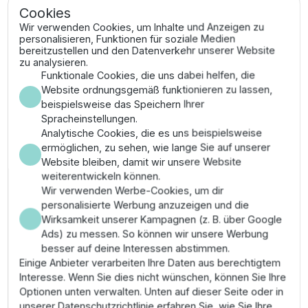
Cookies
Prüfen Sie vor der Installation die Maße des Bohrlochs
Wir verwenden Cookies, um Inhalte und Anzeigen zu
auf Passgenauigkeit für das 6-Zoll-Gehäuse. Schließen
personalisieren, Funktionen für soziale Medien
Sie die Pumpe an das 400V-Netz an und stellen Sie
bereitzustellen und den Datenverkehr unserer Website
sicher, dass die Drehrichtung gemäß der Markierung
zu analysieren.
auf dem Gehäuse korrekt ist. Senken Sie das Aggregat
Funktionale Cookies, die uns dabei helfen, die
an einem Edelstahlseil ab und fixieren Sie das Kabel
Website ordnungsgemäß funktionieren zu lassen,
spannungsfrei mit geeigneten Kabelschellen an der
beispielsweise das Speichern Ihrer
Steigleitung.
Spracheinstellungen.
Analytische Cookies, die es uns beispielsweise
Pro-Tipp:
Nutzen Sie zur Überwachung der
ermöglichen, zu sehen, wie lange Sie auf unserer
Pumpenleistung ein
Motorschutzgerät MP 204
, um
Website bleiben, damit wir unsere Website
Schäden durch Phasenfehler oder Trockenlauf
weiterentwickeln können.
proaktiv zu verhindern.
Wir verwenden Werbe-Cookies, um dir
personalisierte Werbung anzuzeigen und die
Wirksamkeit unserer Kampagnen (z. B. über Google
Eigenschaften
Ads) zu messen. So können wir unsere Werbung
besser auf deine Interessen abstimmen.
Einige Anbieter verarbeiten Ihre Daten aus berechtigtem
Art der anwendung
Sauber, ohne feststoffe
Interesse. Wenn Sie dies nicht wünschen, können Sie Ihre
oder schleifmittel, nicht
Optionen unten verwalten. Unten auf dieser Seite oder in
korrosiv
unserer Datenschutzrichtlinie erfahren Sie, wie Sie Ihre