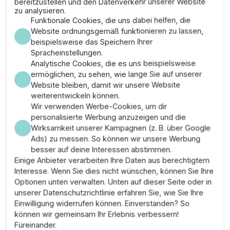
bereitzustellen und den Datenverkehr unserer Website
zu analysieren.
Pro-Tipp:
Führen Sie
regelmäßige
Funktionale Cookies, die uns dabei helfen, die
Isolationsmessungen
durch, um schleichende
Website ordnungsgemäß funktionieren zu lassen,
Kabelschäden durch Setzungen im Brunnen frühzeitig
beispielsweise das Speichern Ihrer
zu identifizieren.
Spracheinstellungen.
Analytische Cookies, die es uns beispielsweise
ermöglichen, zu sehen, wie lange Sie auf unserer
Eigenschaften
Website bleiben, damit wir unsere Website
weiterentwickeln können.
Wir verwenden Werbe-Cookies, um dir
Art der anwendung
Sauber, ohne feststoffe
personalisierte Werbung anzuzeigen und die
oder schleifmittel, nicht
Wirksamkeit unserer Kampagnen (z. B. über Google
korrosiv
Ads) zu messen. So können wir unsere Werbung
Artikel nummer
12a01931
besser auf deine Interessen abstimmen.
Einige Anbieter verarbeiten Ihre Daten aus berechtigtem
Durchmesser der
160 / 200 mm
Interesse. Wenn Sie dies nicht wünschen, können Sie Ihre
wasserquelle
Optionen unten verwalten. Unten auf dieser Seite oder in
Material laufrad
edelstahl
unserer Datenschutzrichtlinie erfahren Sie, wie Sie Ihre
Max. pumpenleistung
22.000-22.999
Einwilligung widerrufen können. Einverstanden? So
(l/h)
können wir gemeinsam Ihr Erlebnis verbessern!
Füreinander.
Maximale förderhöhe
345 meter