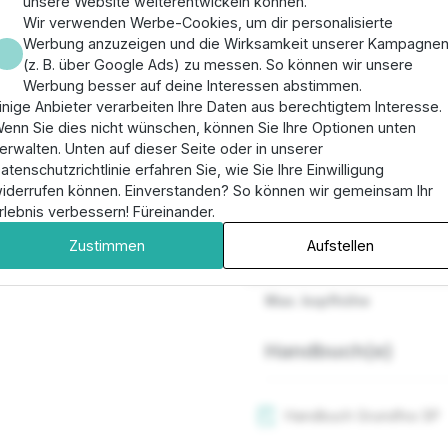
unsere Website weiterentwickeln können.
asserförderung durch
Pumpentyp
Wir verwenden Werbe-Cookies, um dir personalisierte
Werbung anzuzeigen und die Wirksamkeit unserer Kampagne
Schutzklasse
(z. B. über Google Ads) zu messen. So können wir unsere
Spannung
Werbung besser auf deine Interessen abstimmen.
Temperaturbereich der 
inige Anbieter verarbeiten Ihre Daten aus berechtigtem Interesse.
ch ab und montieren Sie
flüssigkeit
enn Sie dies nicht wünschen, können Sie Ihre Optionen unten
ektrischen Anschluss gemäß
erwalten. Unten auf dieser Seite oder in unserer
Typ / serie
lieren Sie vor dem
atenschutzrichtlinie erfahren Sie, wie Sie Ihre Einwilligung
.
Werkstoff der pumpenwe
iderrufen können. Einverstanden? So können wir gemeinsam Ihr
rlebnis verbessern! Füreinander.
Material
nlaufgerät
ein, um die
ng zu minimieren.
Maximaler sandgehalt
Zustimmen
Aufstellen
Strom
Max. kopfhöhe
Handbuch(e)
Handbuch Grundfos SP