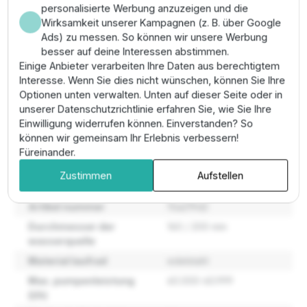
personalisierte Werbung anzuzeigen und die
des Motors durch.
Wirksamkeit unserer Kampagnen (z. B. über Google
Pro-Tipp:
Achten Sie bei horizontalem Einbau auf die
Ads) zu messen. So können wir unsere Werbung
Verwendung eines
Kühlmantelrohrs
, um die
besser auf deine Interessen abstimmen.
erforderliche Mindestströmungsgeschwindigkeit am
Einige Anbieter verarbeiten Ihre Daten aus berechtigtem
Motor sicherzustellen.
Interesse. Wenn Sie dies nicht wünschen, können Sie Ihre
Optionen unten verwalten. Unten auf dieser Seite oder in
unserer Datenschutzrichtlinie erfahren Sie, wie Sie Ihre
Eigenschaften
Einwilligung widerrufen können. Einverstanden? So
können wir gemeinsam Ihr Erlebnis verbessern!
Füreinander.
Art der anwendung
Sauber, ohne feststoffe
oder schleifmittel, nicht
Zustimmen
Aufstellen
korrosiv
Artikel nummer
15a219d2
Durchmesser der
160 / 200 mm
wasserquelle
Material laufrad
edelstahl
Max. pumpenleistung
60.000-60.999
(l/h)