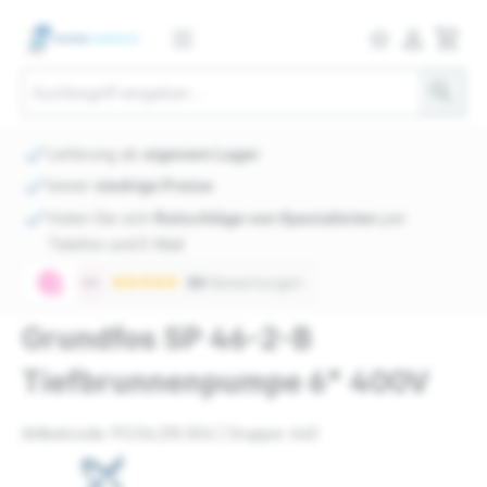
person_outlined
shopping_cart
star_border
search
check
Lieferung ab
eigenem Lager
check
Immer
niedrige Preise
check
Holen Sie sich
Ratschläge von Spezialisten
per
Telefon und E-Mail
Grundfos SP 46-2-B
Tiefbrunnenpumpe 6" 400V
Artikelcode: PO.04.210.304 | Gruppe: 640