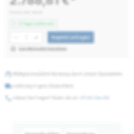
2.788,81 €*
Preise inkl. MwSt.
1 - 3 Tage Lieferzeit
Produkt Anzahl: Gib den gewünschten W
Angebot anfragen
star_border
Zum Merkzettel hinzufügen
support_agent
Maßgeschneiderte Beratung durch unsere Spezialisten
local_shipping
Lieferung in ganz Deutschland
phone
Haben Sie Fragen? Rufen Sie an
+31 341 266 636
Verwandte Artikel
Beschreibung