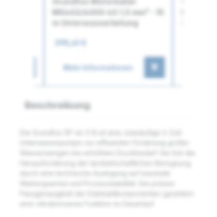
Grundfos Motorkabel
Grundfos
abel
MS402/4000 4G 1,5 mm² - 15
MS402/40
 mm² 100
m Unterwasserleitung
20 m Unt
295,41 €
337,88 
en
Mehr Informationen
Mehr I
Beschreibung
Die Grundfos SP 46-2-B ist eine zweistufige 6-Zoll-
Unterwasserpumpe zur effizienten Förderung großer
Wassermengen bei erhöhtem Druckbedarf. Sie löst die
Herausforderung der landwirtschaftlichen Beregnung
durch eine technische Auslegung auf maximale
Wartungsarmut und Prozessstabilität. Die präzise
Passgenauigkeit der Edelstahlkomponenten garantiert
eine vibrationsarme Funktion im Dauerlauf.