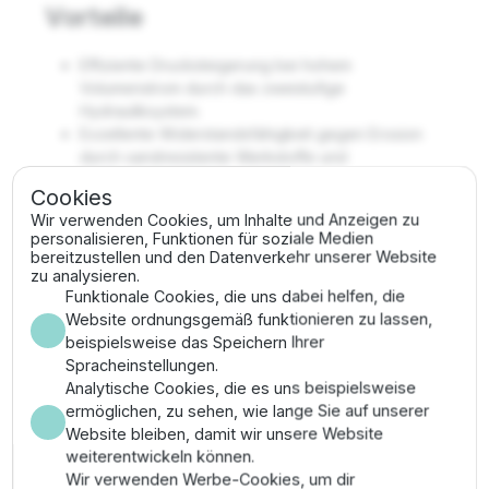
Vorteile
Effiziente Drucksteigerung bei hohem
Volumenstrom durch das zweistufige
Hydrauliksystem.
Exzellente Widerstandsfähigkeit gegen Erosion
durch sandresistente Werkstoffe und
Wolframcarbid-Lager.
Cookies
Wartungsarmer Betrieb durch wassergeschmierte
Wir verwenden Cookies, um Inhalte und Anzeigen zu
Lagertechnik ohne mechanische Gleitringdichtung.
personalisieren, Funktionen für soziale Medien
Vollständige Konformität mit internationalen
bereitzustellen und den Datenverkehr unserer Website
Trinkwasserstandards durch zertifizierte
zu analysieren.
Materialauswahl.
Funktionale Cookies, die uns dabei helfen, die
Website ordnungsgemäß funktionieren zu lassen,
Montage & Anwendung
beispielsweise das Speichern Ihrer
Spracheinstellungen.
Analytische Cookies, die es uns beispielsweise
Befestigen Sie die Steigleitung am Gewindeauslass
ermöglichen, zu sehen, wie lange Sie auf unserer
und senken Sie die Einheit unter Beachtung der
Website bleiben, damit wir unsere Website
maximalen Eintauchtiefe ab. Stellen Sie sicher, dass das
weiterentwickeln können.
400V-Kabel spannungsfrei verlegt ist. Führen Sie vor
Wir verwenden Werbe-Cookies, um dir
der Inbetriebnahme eine Isolationswiderstandsprüfung