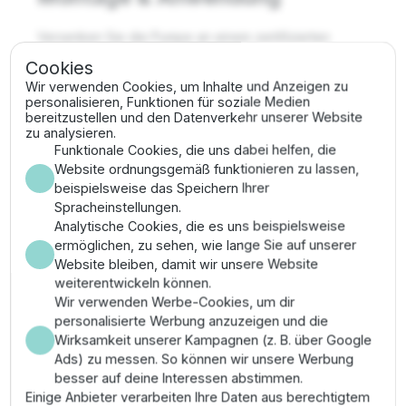
Versenken Sie die Pumpe an einem zertifizierten
Edelstahl-Sicherungsseil vertikal im Bohrloch (mind. DN
Cookies
150) und fixieren Sie das Kabel spannungsfrei am
Wir verwenden Cookies, um Inhalte und Anzeigen zu
Steigrohr. Die Installation muss durch eine
personalisieren, Funktionen für soziale Medien
Elektrofachkraft erfolgen, wobei ein
bereitzustellen und den Datenverkehr unserer Website
Motorschutzschalter mit Phasenüberwachung
zu analysieren.
Funktionale Cookies, die uns dabei helfen, die
zwingend erforderlich ist. Schließen Sie die
Website ordnungsgemäß funktionieren zu lassen,
Druckleitung spannungsfrei an den Rp 3 Zoll
beispielsweise das Speichern Ihrer
Gewindeabgang an. Prüfen Sie vor der ersten
Spracheinstellungen.
Inbetriebnahme die korrekte Drehrichtung des
Analytische Cookies, die es uns beispielsweise
Drehstromfeldes zur Sicherstellung der Nennleistung.
ermöglichen, zu sehen, wie lange Sie auf unserer
Pro-Tipp:
Nutzen Sie zur Steuerung einen
Website bleiben, damit wir unsere Website
Frequenzumrichter
, um den Anlaufstrom der 6-Zoll-
weiterentwickeln können.
Pumpe zu begrenzen und den Wasserdruck exakt
Wir verwenden Werbe-Cookies, um dir
dem industriellen Bedarf anzupassen.
personalisierte Werbung anzuzeigen und die
Wirksamkeit unserer Kampagnen (z. B. über Google
Ads) zu messen. So können wir unsere Werbung
Eigenschaften
besser auf deine Interessen abstimmen.
Einige Anbieter verarbeiten Ihre Daten aus berechtigtem