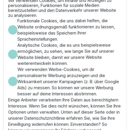
Wir verwenden Cookies, um Inhalte und Anzeigen zu
personalisieren, Funktionen für soziale Medien
Trockenlaufschutz an, um die Hydraulik vor
bereitzustellen und den Datenverkehr unserer Website
Beschädigung bei sinkendem Brunnenspiegel zu
zu analysieren.
schützen.
Funktionale Cookies, die uns dabei helfen, die
Website ordnungsgemäß funktionieren zu lassen,
Pro-Tipp:
Ein
Druckausgleichsgefäß
in der Anlage
beispielsweise das Speichern Ihrer
hilft dabei, die Einschalthäufigkeit der Pumpe zu
Spracheinstellungen.
reduzieren und somit die Lebensdauer des 400V-
Analytische Cookies, die es uns beispielsweise
Motors zu verlängern.
ermöglichen, zu sehen, wie lange Sie auf unserer
Website bleiben, damit wir unsere Website
Eigenschaften
weiterentwickeln können.
Wir verwenden Werbe-Cookies, um dir
personalisierte Werbung anzuzeigen und die
Art der anwendung
Sauber, ohne feststoffe
Wirksamkeit unserer Kampagnen (z. B. über Google
oder schleifmittel, nicht
Ads) zu messen. So können wir unsere Werbung
korrosiv
besser auf deine Interessen abstimmen.
Einige Anbieter verarbeiten Ihre Daten aus berechtigtem
Artikel nummer
14a01914
Interesse. Wenn Sie dies nicht wünschen, können Sie Ihre
Durchmesser der
160 / 200 mm
Optionen unten verwalten. Unten auf dieser Seite oder in
wasserquelle
unserer Datenschutzrichtlinie erfahren Sie, wie Sie Ihre
Einwilligung widerrufen können. Einverstanden? So
Material laufrad
edelstahl