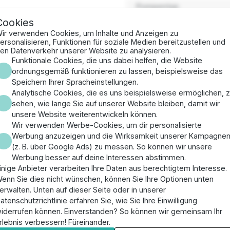
Pumpentyp
Cookies
Schutzklasse
ir verwenden Cookies, um Inhalte und Anzeigen zu
Spannung
xiale Schwingungen zu
ersonalisieren, Funktionen für soziale Medien bereitzustellen und
k mit integrierter
en Datenverkehr unserer Website zu analysieren.
Temperaturbereich der 
male Anströmgeschwindigkeit
Funktionale Cookies, die uns dabei helfen, die Website
flüssigkeit
ordnungsgemäß funktionieren zu lassen, beispielsweise das
Typ / serie
Speichern Ihrer Spracheinstellungen.
oberirdischen Anlage, um
Werkstoff der pumpenwe
Analytische Cookies, die es uns beispielsweise ermöglichen, 
cher abzufangen.
sehen, wie lange Sie auf unserer Website bleiben, damit wir
Material
unsere Website weiterentwickeln können.
Maximaler sandgehalt
Wir verwenden Werbe-Cookies, um dir personalisierte
Werbung anzuzeigen und die Wirksamkeit unserer Kampagne
Strom
(z. B. über Google Ads) zu messen. So können wir unsere
Max. kopfhöhe
Werbung besser auf deine Interessen abstimmen.
inige Anbieter verarbeiten Ihre Daten aus berechtigtem Interesse.
Handbuch(e)
enn Sie dies nicht wünschen, können Sie Ihre Optionen unten
erwalten. Unten auf dieser Seite oder in unserer
atenschutzrichtlinie erfahren Sie, wie Sie Ihre Einwilligung
Handbuch Grundfos SP
iderrufen können. Einverstanden? So können wir gemeinsam Ihr
rlebnis verbessern! Füreinander.