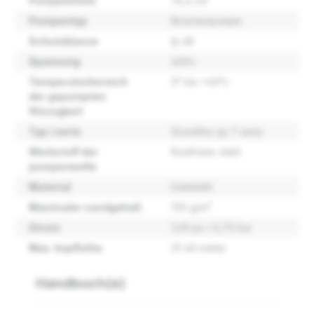
Pumpenhöhe
76,4 cm
Pumpentyp
Brunnenpumpe
Schutzklasse
Ip 68
Spannung
400v
Temperaturbereich
0° bis +40°c
der gepumpten
flüssigkeit
Typ / serie
Grundfos sp 7 serie
Werkstoff der
Rostfreier stahl
pumpenwelle
Material
Edelstahl
Maximaler sandgehalt
150 g/m³
Strom
1,00 ps / 0,75 kw
Max. kopfhöhe
31-40 meter
Handbuch(e)