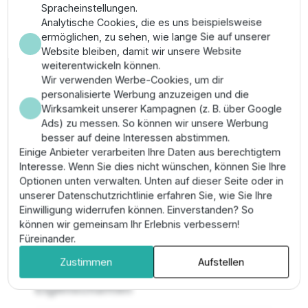
Wasser.
Spracheinstellungen.
Analytische Cookies, die es uns beispielsweise
Montage & Anwendung
ermöglichen, zu sehen, wie lange Sie auf unserer
Website bleiben, damit wir unsere Website
weiterentwickeln können.
Montieren Sie die Pumpe vertikal im Brunnen und
Wir verwenden Werbe-Cookies, um dir
stellen Sie sicher, dass sie vollständig eingetaucht
personalisierte Werbung anzuzeigen und die
bleibt, um die Kühlung des Motors zu gewährleisten.
Wirksamkeit unserer Kampagnen (z. B. über Google
Schließen Sie die elektrische Zuleitung an einen
Ads) zu messen. So können wir unsere Werbung
Schaltschrank mit thermischem Überlastschutz an.
besser auf deine Interessen abstimmen.
Verwenden Sie für die mechanische Sicherung
Einige Anbieter verarbeiten Ihre Daten aus berechtigtem
ausschließlich Edelstahlkomponenten (V4A). Prüfen Sie
Interesse. Wenn Sie dies nicht wünschen, können Sie Ihre
nach der Montage den Isolationswiderstand des
Optionen unten verwalten. Unten auf dieser Seite oder in
Kabels zur Vorbeugung von Ausfällen.
unserer Datenschutzrichtlinie erfahren Sie, wie Sie Ihre
Pro-Tipp:
Installieren Sie ein
Manometer direkt nach
Einwilligung widerrufen können. Einverstanden? So
dem Brunnenausgang
, um die tatsächliche
können wir gemeinsam Ihr Erlebnis verbessern!
Förderleistung gegen die Pumpenkennlinie permanent
Füreinander.
abgleichen zu können.
Zustimmen
Aufstellen
Eigenschaften