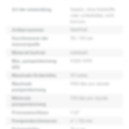
Art der anwendung
Sauber, ohne feststoffe
oder schleifmittel, nicht
korrosiv
Artikel nummer
98699169
Durchmesser der
110 / 125 mm
wasserquelle
Material laufrad
edelstahl
Max. pumpenleistung
9.000-9.999
(l/h)
Maximale förderhöhe
151 meter
Maximale
9.100 liter pro stunde
pumpenleistung
Minimale
700 liter pro stunde
pumpenleistung
Presseanschluss
1 1/2"
Pumpendurchmesser
4" / 102 mm