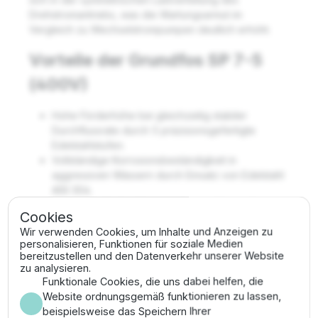
Drehstromantriebs, was die Wartungsarmut im
Vergleich zu Wechselstrompumpen deutlich erhöht.
Vorteile der Grundfos SP 7-5
(400V)
Hohe Förderhöhe bei gleichzeitig stabiler
Durchflussrate durch 5 präzisionsgefertigte
Edelstahlstufen.
Vollständige Korrosionsbeständigkeit in
aggressiven Wässern durch Einsatz von Edelstahl
AISI 304.
Optimierte Hydraulikgeometrie zur Vermeidung
Cookies
von Turbulenzen und Kavitationsschäden bei
Wir verwenden Cookies, um Inhalte und Anzeigen zu
hohen Lasten.
personalisieren, Funktionen für soziale Medien
Einfache Instandhaltung und lange Standzeiten
bereitzustellen und den Datenverkehr unserer Website
durch robusten industriellen Motorenaufbau nach
zu analysieren.
NEMA.
Funktionale Cookies, die uns dabei helfen, die
Hoher Wirkungsgrad reduziert die spezifischen
Website ordnungsgemäß funktionieren zu lassen,
Energiekosten pro gefördertem Kubikmeter
beispielsweise das Speichern Ihrer