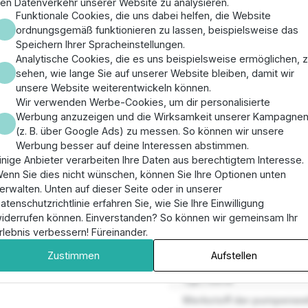
en Datenverkehr unserer Website zu analysieren.
Durchmesser der wasser
ien wie Sand durch
Funktionale Cookies, die uns dabei helfen, die Website
Lagern.
Material laufrad
ordnungsgemäß funktionieren zu lassen, beispielsweise das
 integrierten Unter- und
Speichern Ihrer Spracheinstellungen.
Max. pumpenleistung (l/h
Analytische Cookies, die es uns beispielsweise ermöglichen, 
Maximale förderhöhe
sehen, wie lange Sie auf unserer Website bleiben, damit wir
Maximale pumpenleistun
unsere Website weiterentwickeln können.
Wir verwenden Werbe-Cookies, um dir personalisierte
Minimale pumpenleistun
il im Brunnenrohr und
Werbung anzuzeigen und die Wirksamkeit unserer Kampagne
Presseanschluss
er Steigleitung. Schließen
(z. B. über Google Ads) zu messen. So können wir unsere
er Motorschutzschalter ist
Werbung besser auf deine Interessen abstimmen.
Pumpendurchmesser
ten Sie auf eine
inige Anbieter verarbeiten Ihre Daten aus berechtigtem Interesse.
Pumpenhöhe
hen Wasserspiegel. Führen
enn Sie dies nicht wünschen, können Sie Ihre Optionen unten
Pumpentyp
rventil durch, um
erwalten. Unten auf dieser Seite oder in unserer
atenschutzrichtlinie erfahren Sie, wie Sie Ihre Einwilligung
Schutzklasse
iderrufen können. Einverstanden? So können wir gemeinsam Ihr
Spannung
os-Kabelmuffen
, um die
rlebnis verbessern! Füreinander.
 hydrostatischem Druck
Temperaturbereich der 
Zustimmen
Aufstellen
flüssigkeit
Typ / serie
Werkstoff der pumpenwe