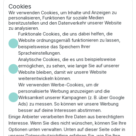
Sicherer Betrieb bei instabiler Stromversorgung
Cookies
durch integrierten Unter- und
Wir verwenden Cookies, um Inhalte und Anzeigen zu
Überspannungsschutz.
personalisieren, Funktionen für soziale Medien
bereitzustellen und den Datenverkehr unserer Website
Montage & Anwendung
zu analysieren.
Funktionale Cookies, die uns dabei helfen, die
Website ordnungsgemäß funktionieren zu lassen,
Versenken Sie die Pumpe an einem Edelstahl-
beispielsweise das Speichern Ihrer
Sicherungsseil im Brunnenrohr und fixieren Sie das
Spracheinstellungen.
Kabel mit wasserfesten Kabelbindern an der
Analytische Cookies, die es uns beispielsweise
Steigleitung. Schließen Sie die Pumpe an ein
ermöglichen, zu sehen, wie lange Sie auf unserer
einphasiges Stromnetz an; ein externer
Website bleiben, damit wir unsere Website
Motorschutzschalter ist aufgrund der integrierten
weiterentwickeln können.
Elektronik nicht erforderlich. Achten Sie auf eine
Wir verwenden Werbe-Cookies, um dir
Mindesteintauchtiefe von 0,5 Metern unter dem
personalisierte Werbung anzuzeigen und die
dynamischen Wasserspiegel. Führen Sie die erste
Wirksamkeit unserer Kampagnen (z. B. über Google
Inbetriebnahme bei leicht geöffnetem Absperrventil
Ads) zu messen. So können wir unsere Werbung
durch, um die Luft aus dem System zu verdrängen.
besser auf deine Interessen abstimmen.
Pro-Tipp:
Verwenden Sie ein
Einige Anbieter verarbeiten Ihre Daten aus berechtigtem
Druckausdehnungsgefäß
in der Installation, um die
Interesse. Wenn Sie dies nicht wünschen, können Sie Ihre
Schalthäufigkeit bei Kleinstentnahmen zu minimieren
Optionen unten verwalten. Unten auf dieser Seite oder in
und die Lebensdauer der Elektronik zu verlängern.
unserer Datenschutzrichtlinie erfahren Sie, wie Sie Ihre