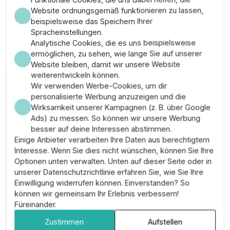
hochwertige Gummimischung nach
Website ordnungsgemäß funktionieren zu lassen,
Industriestandard.
beispielsweise das Speichern Ihrer
Hohe mechanische Widerstandsfähigkeit gegen
Spracheinstellungen.
Scheuern und Zugbelastung beim Einbau der
Analytische Cookies, die es uns beispielsweise
Pumpe.
ermöglichen, zu sehen, wie lange Sie auf unserer
Trinkwasserzertifizierte Materialgüte verhindert
Website bleiben, damit wir unsere Website
die technische Kontamination des Fördermediums.
weiterentwickeln können.
Einfache Installation durch passgenaue
Wir verwenden Werbe-Cookies, um dir
Anschlussstecker für Grundfos SQ/SQE Serien.
personalisierte Werbung anzuzeigen und die
Montage & Anwendung
Wirksamkeit unserer Kampagnen (z. B. über Google
Ads) zu messen. So können wir unsere Werbung
besser auf deine Interessen abstimmen.
Stecken Sie den Kabelstecker fest in die vorgesehene
Einige Anbieter verarbeiten Ihre Daten aus berechtigtem
Buchse am Pumpenkopf. Sichern Sie das Kabel in
Interesse. Wenn Sie dies nicht wünschen, können Sie Ihre
regelmäßigen Abständen mit Kabelbindern am
Optionen unten verwalten. Unten auf dieser Seite oder in
Saugrohr, um mechanische Spannungen und
unserer Datenschutzrichtlinie erfahren Sie, wie Sie Ihre
Scheuerstellen technisch zu unterbinden. Achten Sie
Einwilligung widerrufen können. Einverstanden? So
auf eine fachgerechte Verbindung zum bauseitigen
können wir gemeinsam Ihr Erlebnis verbessern!
Stromnetz außerhalb des Brunnens.
Füreinander.
Pro-Tipp:
Verwenden Sie
Edelstahl-Kabelclips
statt
Zustimmen
Aufstellen
Kunststoffbindern, um die Verschleißfestigkeit der