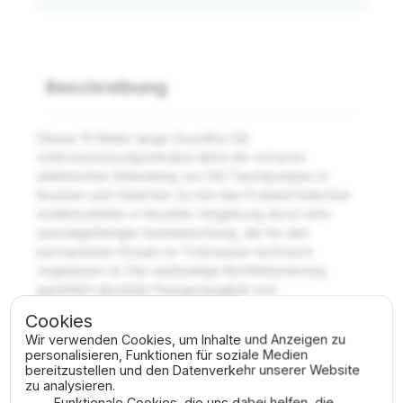
Beschreibung
Dieses 10 Meter lange Grundfos SQ
Unterwasserpumpenkabel dient der sicheren
elektrischen Anbindung von SQ-Tauchpumpen in
Brunnen und Zisternen. Es löst das Problem kritischer
Isolationsfehler in feuchter Umgebung durch eine
spezialgefertigte Gummimischung, die für den
permanenten Einsatz im Trinkwasser technisch
zugelassen ist. Die werkseitige Konfektionierung
garantiert absolute Passgenauigkeit und
Verschleißfestigkeit gemäß DIN-Normen.
Cookies
Wir verwenden Cookies, um Inhalte und Anzeigen zu
Vorteile
personalisieren, Funktionen für soziale Medien
bereitzustellen und den Datenverkehr unserer Website
zu analysieren.
Absolute Wasserdichtigkeit im Dauereinsatz durch
Funktionale Cookies, die uns dabei helfen, die