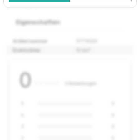
Befestigung im Brunnenrohr technisch zu maximieren.
Eigenschaften
Artikel nummer
97778320
Drahtstärke
10 mm²
0
0 Bewertungen
5
0
4
0
3
0
2
0