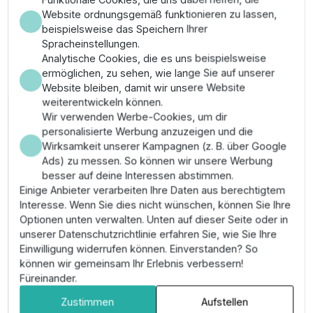
Temperaturschwankungen im Brunnen.
Website ordnungsgemäß funktionieren zu lassen,
Hohe Passgenauigkeit der Steckverbindung sorgt
beispielsweise das Speichern Ihrer
für einen feuchtigkeitsgeschützten Kontakt.
Spracheinstellungen.
Wartungsarm durch chemische Beständigkeit
Analytische Cookies, die es uns beispielsweise
gegenüber im Grundwasser vorkommenden
ermöglichen, zu sehen, wie lange Sie auf unserer
Mineralien.
Website bleiben, damit wir unsere Website
Sicherer Betrieb durch normgerechten
weiterentwickeln können.
Querschnitt zur Vermeidung technischer
Wir verwenden Werbe-Cookies, um dir
Spannungsabfälle.
personalisierte Werbung anzuzeigen und die
Montage & Anwendung
Wirksamkeit unserer Kampagnen (z. B. über Google
Ads) zu messen. So können wir unsere Werbung
besser auf deine Interessen abstimmen.
Verbinden Sie das Kabel vor dem Absenken der
Einige Anbieter verarbeiten Ihre Daten aus berechtigtem
Pumpe mit dem Motoranschluss. Schützen Sie den
Interesse. Wenn Sie dies nicht wünschen, können Sie Ihre
Steckerbereich vor der Montage vor Verschmutzung,
Optionen unten verwalten. Unten auf dieser Seite oder in
um die technische Kontaktqualität zu erhalten. Verlegen
unserer Datenschutzrichtlinie erfahren Sie, wie Sie Ihre
Sie das Kabel ohne scharfe Knicke entlang der
Einwilligung widerrufen können. Einverstanden? So
Förderleitung.
können wir gemeinsam Ihr Erlebnis verbessern!
Füreinander.
Pro-Tipp:
Markieren Sie das Kabel alle 5 Meter mit
Tiefenmarkierungen
, um die exakte Einbauposition
Zustimmen
Aufstellen
der Pumpe im Brunnen technisch jederzeit