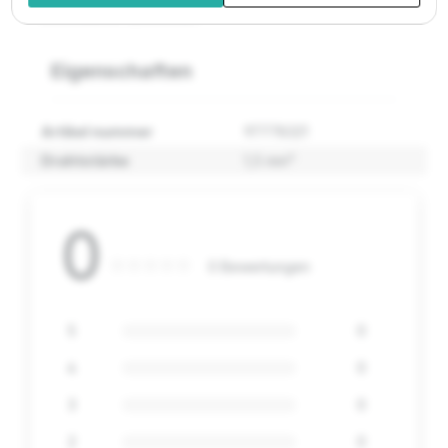
kontrollieren zu können.
Eigenschaften
Artikel nummer
97778321
Drahtstärke
1,5 mm²
0
0 Bewertungen
5
0
4
0
3
0
2
0