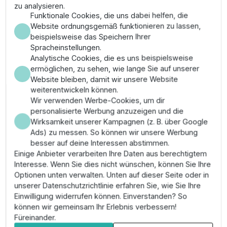
Komponenten.
zu analysieren.
Funktionale Cookies, die uns dabei helfen, die
Montage & Anwendung
Website ordnungsgemäß funktionieren zu lassen,
beispielsweise das Speichern Ihrer
Befestigen Sie die SQE 1-110 an einer geeigneten
Spracheinstellungen.
Steigleitung und senken Sie diese in den Brunnen ab.
Analytische Cookies, die es uns beispielsweise
Verbinden Sie das System mit der CU 301
ermöglichen, zu sehen, wie lange Sie auf unserer
Steuereinheit, um die Konstantdruckfunktion zu
Website bleiben, damit wir unsere Website
aktivieren. Stellen Sie sicher, dass das Netzkabel für
weiterentwickeln können.
den Unterwassereinsatz fachgerecht mit der Pumpe
Wir verwenden Werbe-Cookies, um dir
gekoppelt ist.
personalisierte Werbung anzuzeigen und die
Wirksamkeit unserer Kampagnen (z. B. über Google
Pro-Tipp:
Stellen Sie den
Vordruck des
Ads) zu messen. So können wir unsere Werbung
Membrandruckbehälters
auf 0,7 x Solldruck ein, um
besser auf deine Interessen abstimmen.
eine optimale Regelcharakteristik der Pumpe zu
Einige Anbieter verarbeiten Ihre Daten aus berechtigtem
gewährleisten.
Interesse. Wenn Sie dies nicht wünschen, können Sie Ihre
Optionen unten verwalten. Unten auf dieser Seite oder in
unserer Datenschutzrichtlinie erfahren Sie, wie Sie Ihre
Plus- und Minuspunkte
Einwilligung widerrufen können. Einverstanden? So
können wir gemeinsam Ihr Erlebnis verbessern!
Füreinander.
Nachhaltig
check