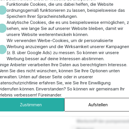
Funktionale Cookies, die uns dabei helfen, die Website
tlager und hochwertige
Material laufrad
ordnungsgemäß funktionieren zu lassen, beispielsweise das
Max. pumpenleistung (l/h
Speichern Ihrer Spracheinstellungen.
rdisierte Rp 1 1/4"
Analytische Cookies, die es uns beispielsweise ermöglichen, 
Maximale förderhöhe
sehen, wie lange Sie auf unserer Website bleiben, damit wir
Maximale pumpenleistun
unsere Website weiterentwickeln können.
Minimale pumpenleistun
Wir verwenden Werbe-Cookies, um dir personalisierte
Werbung anzuzeigen und die Wirksamkeit unserer Kampagne
Bohrloch ab. Der elektrische
Presseanschluss
(z. B. über Google Ads) zu messen. So können wir unsere
nlassgeräte. Kalibrieren
Pumpendurchmesser
Werbung besser auf deine Interessen abstimmen.
etriebspunkt unter
inige Anbieter verarbeiten Ihre Daten aus berechtigtem Interesse.
Pumpenhöhe
enn Sie dies nicht wünschen, können Sie Ihre Optionen unten
Pumpentyp
erwalten. Unten auf dieser Seite oder in unserer
test
durch, um die
Schutzklasse
atenschutzrichtlinie erfahren Sie, wie Sie Ihre Einwilligung
 Last zu verifizieren.
iderrufen können. Einverstanden? So können wir gemeinsam Ihr
Spannung
rlebnis verbessern! Füreinander.
Temperaturbereich der 
flüssigkeit
Zustimmen
Aufstellen
Typ / serie
Werkstoff der pumpenwe