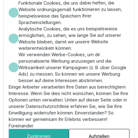
Funktionale Cookies, die uns dabei helfen, die
Montage & Anwendung
Website ordnungsgemäß funktionieren zu lassen,
beispielsweise das Speichern Ihrer
Befestigen Sie die Steigleitung druckfest am
Spracheinstellungen.
Pumpenausgang (Rp 1 1/4). Senken Sie die Einheit
Analytische Cookies, die es uns beispielsweise
unter Beachtung der Kabelzugentlastung in den
ermöglichen, zu sehen, wie lange Sie auf unserer
Brunnen ab. Schalten Sie das System ein und
Website bleiben, damit wir unsere Website
kalibrieren Sie den Drucksensor für einen stabilen
weiterentwickeln können.
Konstantdruckbetrieb.
Wir verwenden Werbe-Cookies, um dir
personalisierte Werbung anzuzeigen und die
Pro-Tipp:
Ein
zusätzliches Rückschlagventil
in der
Wirksamkeit unserer Kampagnen (z. B. über Google
Steigleitung kann bei sehr großen Förderhöhen
Ads) zu messen. So können wir unsere Werbung
sinnvoll sein, um die mechanische Last auf die Pumpe
besser auf deine Interessen abstimmen.
beim Abschalten zu minimieren.
Einige Anbieter verarbeiten Ihre Daten aus berechtigtem
Interesse. Wenn Sie dies nicht wünschen, können Sie Ihre
Optionen unten verwalten. Unten auf dieser Seite oder in
Plus- und Minuspunkte
unserer Datenschutzrichtlinie erfahren Sie, wie Sie Ihre
Einwilligung widerrufen können. Einverstanden? So
können wir gemeinsam Ihr Erlebnis verbessern!
Nachhaltig
check
Füreinander.
Schutz vor Trockenlauf
check
Zustimmen
Aufstellen