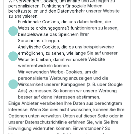
Wir verwenden Cookies, um Inhalte und Anzeigen zu
gegen Trockenlauf, Überlast und Unterspannung
personalisieren, Funktionen für soziale Medien
direkt im MSE 3 Motor.
bereitzustellen und den Datenverkehr unserer Website
Lange Lebensdauer und Korrosionsbeständigkeit
zu analysieren.
durch ein Gehäuse aus hochwertigem Edelstahl
Funktionale Cookies, die uns dabei helfen, die
DIN 1.4301.
Website ordnungsgemäß funktionieren zu lassen,
beispielsweise das Speichern Ihrer
Montage & Anwendung
Spracheinstellungen.
Analytische Cookies, die es uns beispielsweise
Positionieren Sie die Pumpe im Brunnenrohr
ermöglichen, zu sehen, wie lange Sie auf unserer
(mindestens 3 Zoll Durchmesser) und fixieren Sie die
Website bleiben, damit wir unsere Website
Steigleitung druckfest am Rp 1 1/4 Anschluss.
weiterentwickeln können.
Verbinden Sie das System mit dem Stromnetz und
Wir verwenden Werbe-Cookies, um dir
koppeln Sie es bei Bedarf mit dem Konstantdruckpaket
personalisierte Werbung anzuzeigen und die
CU 301 für eine vollautomatische Regelung. Stellen Sie
Wirksamkeit unserer Kampagnen (z. B. über Google
sicher, dass die minimale Wasserüberdeckung zur
Ads) zu messen. So können wir unsere Werbung
Kühlung des Motors jederzeit gewährleistet ist.
besser auf deine Interessen abstimmen.
Einige Anbieter verarbeiten Ihre Daten aus berechtigtem
Pro-Tipp:
Nutzen Sie zur Absicherung ein
Edelstahl-
Interesse. Wenn Sie dies nicht wünschen, können Sie Ihre
Sicherungsseil
, um die Zuglast dauerhaft von der
Optionen unten verwalten. Unten auf dieser Seite oder in
Steigleitung und dem Kabel fernzuhalten.
unserer Datenschutzrichtlinie erfahren Sie, wie Sie Ihre
Einwilligung widerrufen können. Einverstanden? So