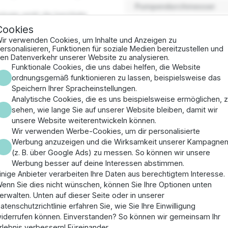
Pumpendurchmesser
ogie senkt die benötigte
Pumpenhöhe
Cookies
Pumpentyp
ir verwenden Cookies, um Inhalte und Anzeigen zu
ersonalisieren, Funktionen für soziale Medien bereitzustellen und
Schutzklasse
en Datenverkehr unserer Website zu analysieren.
Temperaturbereich der 
Funktionale Cookies, die uns dabei helfen, die Website
zur Kabelführung
flüssigkeit
ordnungsgemäß funktionieren zu lassen, beispielsweise das
elektrische Anschluss muss
Speichern Ihrer Spracheinstellungen.
Achten Sie auf eine
Trockenlaufschutz
Analytische Cookies, die es uns beispielsweise ermöglichen, 
nnungsverluste bei großen
Typ / serie
sehen, wie lange Sie auf unserer Website bleiben, damit wir
Material
unsere Website weiterentwickeln können.
rch, um schleichende
Wir verwenden Werbe-Cookies, um dir personalisierte
Ampere
entifizieren und die
Werbung anzuzeigen und die Wirksamkeit unserer Kampagne
Strom
(z. B. über Google Ads) zu messen. So können wir unsere
Werbung besser auf deine Interessen abstimmen.
Max. kopfhöhe
inige Anbieter verarbeiten Ihre Daten aus berechtigtem Interesse.
enn Sie dies nicht wünschen, können Sie Ihre Optionen unten
Handbuch(e)
erwalten. Unten auf dieser Seite oder in unserer
atenschutzrichtlinie erfahren Sie, wie Sie Ihre Einwilligung
iderrufen können. Einverstanden? So können wir gemeinsam Ihr
Handbuch Grundfos SQ 
rlebnis verbessern! Füreinander.