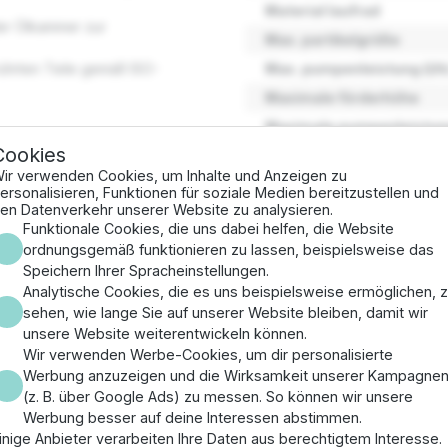
Material laufrad
der Ölkammer zur
Max. partikelgröße
rührten Teile gemäß ISO-
Max. pumpenleistung (l/h
Maximale förderhöhe
Maximale pumpenleistun
Cookies
Minimales saugniveau
ir verwenden Cookies, um Inhalte und Anzeigen zu
in 400V-Netz mit
Presseanschluss
ersonalisieren, Funktionen für soziale Medien bereitzustellen und
pe im Sammelschacht und
en Datenverkehr unserer Website zu analysieren.
Pumpentyp
. Prüfen Sie bei der
Funktionale Cookies, die uns dabei helfen, die Website
 um die volle hydraulische
ordnungsgemäß funktionieren zu lassen, beispielsweise das
Schutzklasse
Speichern Ihrer Spracheinstellungen.
Analytische Cookies, die es uns beispielsweise ermöglichen, 
Schwimmer
is
, um das Aggregat bei
sehen, wie lange Sie auf unserer Website bleiben, damit wir
sch abzusichern.
Spannung
unsere Website weiterentwickeln können.
Temperaturbereich der 
Wir verwenden Werbe-Cookies, um dir personalisierte
flüssigkeit
Werbung anzuzeigen und die Wirksamkeit unserer Kampagne
(z. B. über Google Ads) zu messen. So können wir unsere
Typ / serie
Werbung besser auf deine Interessen abstimmen.
Werkstoff der pumpenwe
inige Anbieter verarbeiten Ihre Daten aus berechtigtem Interesse.