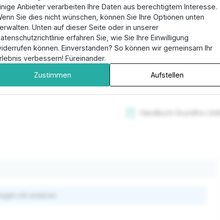
inige Anbieter verarbeiten Ihre Daten aus berechtigtem Interesse.
Werkstoff der pumpenwe
enn Sie dies nicht wünschen, können Sie Ihre Optionen unten
erwalten. Unten auf dieser Seite oder in unserer
Material
atenschutzrichtlinie erfahren Sie, wie Sie Ihre Einwilligung
Strom
iderrufen können. Einverstanden? So können wir gemeinsam Ihr
Max. kopfhöhe
rlebnis verbessern! Füreinander.
Zustimmen
Aufstellen
Handbuch(e)
Handbuch Grundfos Unili
ungen mit anderen.