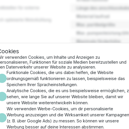
ttstellen für externe
Länge des anschlusskab
Material laufrad
ch optimierte Motorkühlung
Max. partikelgröße
Max. pumpenleistung (l/h
Maximale förderhöhe
Maximale pumpenleistun
Cookies
lgen; eine externe
ichern Sie die Druckleitung
ir verwenden Cookies, um Inhalte und Anzeigen zu
Minimales saugniveau
ersonalisieren, Funktionen für soziale Medien bereitzustellen und
chten Sie auf eine
Presseanschluss
en Datenverkehr unserer Website zu analysieren.
 Inbetriebnahme nach
Funktionale Cookies, die uns dabei helfen, die Website
Pumpentyp
ordnungsgemäß funktionieren zu lassen, beispielsweise das
Speichern Ihrer Spracheinstellungen.
kfeste Spiralschläuche
Schutzklasse
Analytische Cookies, die es uns beispielsweise ermöglichen, 
verlustfrei abzuführen.
sehen, wie lange Sie auf unserer Website bleiben, damit wir
Schwimmer
unsere Website weiterentwickeln können.
Spannung
Wir verwenden Werbe-Cookies, um dir personalisierte
Temperaturbereich der 
Werbung anzuzeigen und die Wirksamkeit unserer Kampagne
flüssigkeit
(z. B. über Google Ads) zu messen. So können wir unsere
Werbung besser auf deine Interessen abstimmen.
Typ / serie