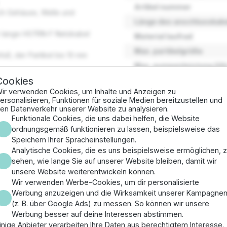
Artikel nummer
ch Gehäuse, Welle und
Länge des anschlusskab
r lange H07RN-F Netzkabel
Material laufrad
Max. partikelgröße
ß, der Partikel bis 10 mm
Max. pumpenleistung (l/h
kühltem Motormantel zur
Cookies
Maximale förderhöhe
ir verwenden Cookies, um Inhalte und Anzeigen zu
Maximale pumpenleistun
ersonalisieren, Funktionen für soziale Medien bereitzustellen und
en Datenverkehr unserer Website zu analysieren.
Presseanschluss
Funktionale Cookies, die uns dabei helfen, die Website
Pumpentyp
ordnungsgemäß funktionieren zu lassen, beispielsweise das
eren Sie die 1 1/4 Zoll
Schutzklasse
Speichern Ihrer Spracheinstellungen.
ng auf festem Grund. Da die
Analytische Cookies, die es uns beispielsweise ermöglichen, 
, entfällt die manuelle
Schwimmer
sehen, wie lange Sie auf unserer Website bleiben, damit wir
chluss die Freigängigkeit
Spannung
unsere Website weiterentwickeln können.
Wir verwenden Werbe-Cookies, um dir personalisierte
Temperaturbereich der 
regelmäßig von Seifen-
Werbung anzuzeigen und die Wirksamkeit unserer Kampagne
flüssigkeit
it des Schalters technisch
(z. B. über Google Ads) zu messen. So können wir unsere
Typ / serie
Werbung besser auf deine Interessen abstimmen.
Werkstoff der pumpenwe
inige Anbieter verarbeiten Ihre Daten aus berechtigtem Interesse.