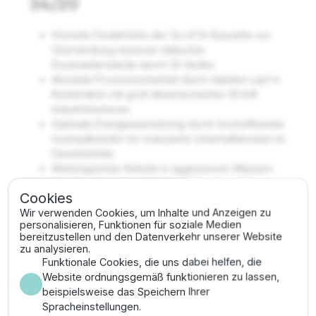
34/20
Höchste Förderhöhe der 34-m³/h-Baureihe zur
Überwindung massiver statischer
Druckwiderstände durch 20 Stufen.
Absolute Prozesssicherheit durch stabilen Lauf in
Kombination mit groß dimensionierten 30 kW
Industriemotoren.
Optimale Energieausnutzung durch hocheffiziente
Hydraulikstufen für reduzierte Unterhaltskosten im
Dauerbetrieb.
Wartungsarmer Betrieb in aggressiven Wässern
durch hochwertige Materialwahl und exakte
Cookies
Passgenauigkeit.
Wir verwenden Cookies, um Inhalte und Anzeigen zu
Sandresistente Laufradgeometrie schützt die
personalisieren, Funktionen für soziale Medien
Hydraulikstufen vor abrasivem Materialabtrag
bereitzustellen und den Datenverkehr unserer Website
durch mineralische Partikel.
zu analysieren.
Integrierter Rückflussverhinderer schützt das
Funktionale Cookies, die uns dabei helfen, die
System effektiv vor hydraulischen Schlägen im
Website ordnungsgemäß funktionieren zu lassen,
Steigrohr.
beispielsweise das Speichern Ihrer
Spracheinstellungen.