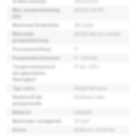
Artikel nummer
140sx34n20
Max. pumpenleistung
48.000-48.999
(l/h)
Maximale förderhöhe
286 meter
Maximale
48.000 liter pro stunde
pumpenleistung
Presseanschluss
3''
Pumpendurchmesser
6" / 152 mm
Temperaturbereich
0º bis +35ºc
der gepumpten
flüssigkeit
Typ / serie
Panelli 140 serie
Werkstoff der
Rostfreier stahl
pumpenwelle
Material
Edelstahl
Maximaler sandgehalt
50 g/m³
Strom
40,86 ps / 30,00 kw