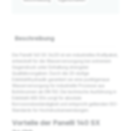
Beschreibung
Die Panelli 140 SX 34/20 ist ein industrielles Kraftpaket,
entwickelt für die Wasserversorgung bei extremem
Gegendruck unter Einhaltung strengster
Qualitätsvorgaben. Durch die 20-stufige
Edelstahlhydraulik garantiert sie eine punktgenaue
Wasserversorgung für industrielle Prozesse aus
Bohrbrunnen ab DN 150. Die technische Ausführung in
Edelstahl AISI 304 sorgt für absolute
Korrosionsbeständigkeit und entspricht geltenden ISO-
Standards für Hochdruckanwendungen.
Vorteile der Panelli 140 SX