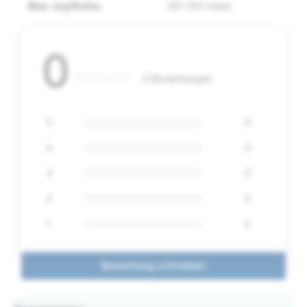
Max. kopfhöhe
281-290 meter
0
0 Bewertungen
5
0
4
0
3
0
2
0
1
0
Bewertung schreiben