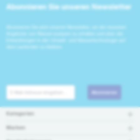
Abonnieren Sie unseren Newsletter
Abonnieren Sie jetzt unseren Newsletter, um die neuesten
Angebote von Wasser-pumpen zu erhalten und über die
Entwicklungen in der Umwelt- und Wassertechnologie auf
dem Laufenden zu bleiben.
Abonnieren
Kategorien
Marken