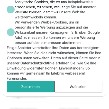
Montage & Anwendung
Analytische Cookies, die es uns beispielsweise
ermöglichen, zu sehen, wie lange Sie auf unserer
Die Montage dieses Schwerlastsystems erfordert
Website bleiben, damit wir unsere Website
Präzision; stellen Sie eine spannungsfreie
weiterentwickeln können.
Rohrverlegung am Rp 3" Anschluss der Klasse PN 63
Wir verwenden Werbe-Cookies, um dir
sicher. Koppeln Sie die Hydraulik mit einem 30 kW
personalisierte Werbung anzuzeigen und die
Drehstrommotor gemäß NEMA-Vorgaben. Achten Sie
Wirksamkeit unserer Kampagnen (z. B. über Google
auf die korrekte Kabelverlegung unter dem
Ads) zu messen. So können wir unsere Werbung
Schutzblech, um mechanische Beschädigungen beim
besser auf deine Interessen abstimmen.
Absenken zu vermeiden. Kontrollieren Sie vor dem
Einige Anbieter verarbeiten Ihre Daten aus berechtigtem
Versenken alle Flanschverbindungen am Pumpenkopf
Interesse. Wenn Sie dies nicht wünschen, können Sie Ihre
auf absoluten Festsitz.
Optionen unten verwalten. Unten auf dieser Seite oder in
unserer Datenschutzrichtlinie erfahren Sie, wie Sie Ihre
Pro-Tipp:
Verwenden Sie bei dieser Leistungsklasse
Einwilligung widerrufen können. Einverstanden? So
zwingend
zentrierende Führungsringe
am
können wir gemeinsam Ihr Erlebnis verbessern!
Pumpenstrang, um Vibrationen an der Brunnenwand zu
Füreinander.
minimieren und die Standzeit der Lager zu maximieren.
Zustimmen
Aufstellen
Eigenschaften