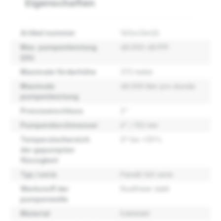
Eigenschaften
Artikel nummer
140sx34n26
Max. pumpenleistung
48.000-48.999
(l/h)
Maximale förderhöhe
372 meter
Maximale
48.000 liter pro stunde
pumpenleistung
Presseanschluss
3''
Pumpendurchmesser
6" / 152 mm
Temperaturbereich
0º bis +35ºc
der gepumpten
flüssigkeit
Typ / serie
Panelli 140 serie
Werkstoff der
Rostfreier stahl
pumpenwelle
Material
Edelstahl