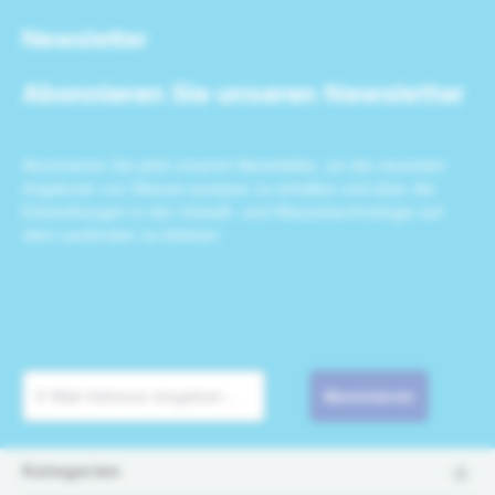
Newsletter
Abonnieren Sie unseren Newsletter
Abonnieren Sie jetzt unseren Newsletter, um die neuesten
Angebote von Wasser-pumpen zu erhalten und über die
Entwicklungen in der Umwelt- und Wassertechnologie auf
dem Laufenden zu bleiben.
Abonnieren
Kategorien