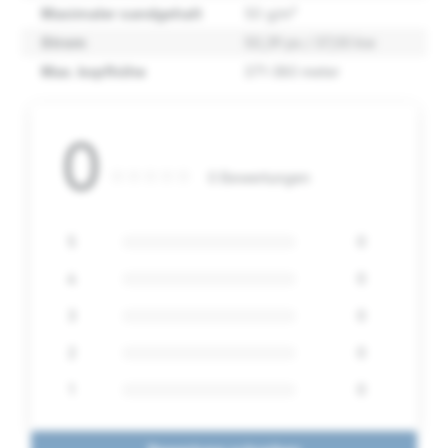
Maximaler sandgehalt
50 g/m³
Strom
50,39 ps / 37,00 kw
Max. kopfhöhe
371-380 meter
0
0 Bewertungen
5
0
4
0
3
0
2
0
1
0