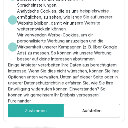
Montage & Anwendung
Spracheinstellungen.
Analytische Cookies, die es uns beispielsweise
Die Installation muss bündig auf einem 37 kW
ermöglichen, zu sehen, wie lange Sie auf unserer
Unterwassermotor nach NEMA-Standard erfolgen;
Website bleiben, damit wir unsere Website
stellen Sie eine absolut kraftschlüssige
weiterentwickeln können.
Wellenverbindung sicher. Sichern Sie das Hydraulikteil
Wir verwenden Werbe-Cookies, um dir
über die vorgesehenen Gewindebolzen am
personalisierte Werbung anzuzeigen und die
Motorflansch und schließen Sie die Druckleitung
Wirksamkeit unserer Kampagnen (z. B. über Google
spannungsfrei an das Rp 3 Zoll Gewinde der PN 63
Ads) zu messen. So können wir unsere Werbung
Klasse an. Achten Sie auf eine ausreichende
besser auf deine Interessen abstimmen.
Überdeckung mit Wasser, um Kavitationsschäden zu
Einige Anbieter verarbeiten Ihre Daten aus berechtigtem
vermeiden. Prüfen Sie vor dem Absenken in den
Interesse. Wenn Sie dies nicht wünschen, können Sie Ihre
Brunnen die Leichtgängigkeit der Welle durch
Optionen unten verwalten. Unten auf dieser Seite oder in
manuelles Drehen an der Kupplung.
unserer Datenschutzrichtlinie erfahren Sie, wie Sie Ihre
Einwilligung widerrufen können. Einverstanden? So
Pro-Tipp:
Verwenden Sie bei dieser extremen
können wir gemeinsam Ihr Erlebnis verbessern!
Stufenanzahl zwingend einen
Sanftanlauf oder
Füreinander.
Frequenzumrichter
, um mechanische
Spannungsspitzen beim Startvorgang massiver
Zustimmen
Aufstellen
Wassersäulen sicher abzufangen.