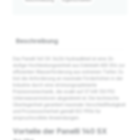
Beschreibung
Das Panelli 140 SX 34/26 Hydraulikteil ist eine 26-
stufige Hochleistungseinheit aus Edelstahl AISI 304 zur
effizienten Wasserförderung aus extremen Tiefen. Es
löst die Anforderung an maximale Förderhöhen in der
Industrie durch eine strömungsoptimierte
Präzisionsmechanik, die exakt auf 37 kW (50 PS)
Unterwassermotoren abgestimmt ist. Die technische
Überlegenheit garantiert maximale Verschleißfestigkeit
und Prozesssicherheit gemäß ISO 9906 für
anspruchsvollste Anwendungen.
Vorteile der Panelli 140 SX