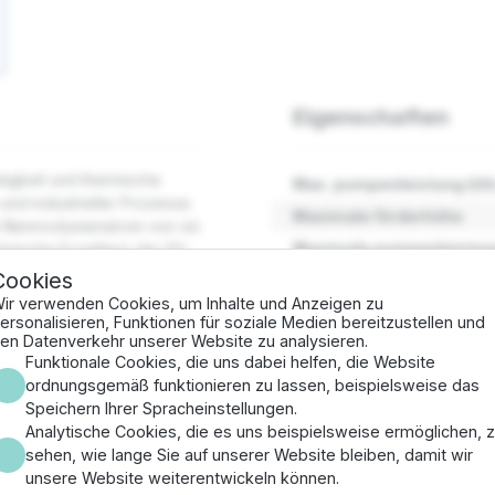
Eigenschaften
tigkeit und thermische
Max. pumpenleistung (l/h
und industrieller Prozesse.
Maximale förderhöhe
inem Nennvolumenstrom von 44
Maximale pumpenleistun
hnische Exzellenz der SX-
erfüllt höchste hygienische
Cookies
Presseanschluss
ir verwenden Cookies, um Inhalte und Anzeigen zu
Pumpendurchmesser
ersonalisieren, Funktionen für soziale Medien bereitzustellen und
 44/06
en Datenverkehr unserer Website zu analysieren.
Temperaturbereich der 
Funktionale Cookies, die uns dabei helfen, die Website
flüssigkeit
ordnungsgemäß funktionieren zu lassen, beispielsweise das
te Edelstahl-
Typ / serie
Speichern Ihrer Spracheinstellungen.
Werkstoff der pumpenwe
Analytische Cookies, die es uns beispielsweise ermöglichen, 
em Edelstahl für alle
sehen, wie lange Sie auf unserer Website bleiben, damit wir
Material
unsere Website weiterentwickeln können.
e Edelstahlwellen und