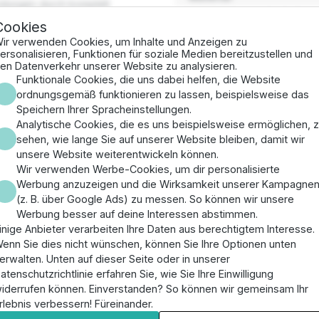
ndungen durch komplett
Maximaler sandgehalt
Cookies
hwertige
Strom
ir verwenden Cookies, um Inhalte und Anzeigen zu
ersonalisieren, Funktionen für soziale Medien bereitzustellen und
Max. kopfhöhe
 Hydraulikstufen bei
en Datenverkehr unserer Website zu analysieren.
Funktionale Cookies, die uns dabei helfen, die Website
brationsfreien Lauf auch im
ordnungsgemäß funktionieren zu lassen, beispielsweise das
Speichern Ihrer Spracheinstellungen.
Analytische Cookies, die es uns beispielsweise ermöglichen, 
sehen, wie lange Sie auf unserer Website bleiben, damit wir
unsere Website weiterentwickeln können.
Wir verwenden Werbe-Cookies, um dir personalisierte
erwassermotor erfolgen;
Werbung anzuzeigen und die Wirksamkeit unserer Kampagne
en Sie für die Steigleitung
(z. B. über Google Ads) zu messen. So können wir unsere
"), um dem hohen
Werbung besser auf deine Interessen abstimmen.
rechte mechanische
inige Anbieter verarbeiten Ihre Daten aus berechtigtem Interesse.
dem Absenken die
enn Sie dies nicht wünschen, können Sie Ihre Optionen unten
erwalten. Unten auf dieser Seite oder in unserer
druckgefäß von
atenschutzrichtlinie erfahren Sie, wie Sie Ihre Einwilligung
 Motors zu reduzieren und
iderrufen können. Einverstanden? So können wir gemeinsam Ihr
rlebnis verbessern! Füreinander.