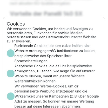
nach aktuellen ISO-Qualitätsvorgaben.
Vorteile der Panelli 140 SX
54/10
Cookies
Wir verwenden Cookies, um Inhalte und Anzeigen zu
Gesteigerte Förderhöhe bei konstantem
personalisieren, Funktionen für soziale Medien
bereitzustellen und den Datenverkehr unserer Website
Volumenstrom von 54 m³/h durch 10
zu analysieren.
hocheffiziente Hydraulikstufen.
Funktionale Cookies, die uns dabei helfen, die
Maximale Prozesssicherheit durch robuste
Website ordnungsgemäß funktionieren zu lassen,
Lagergehäuse und exakte Zentrierung der
beispielsweise das Speichern Ihrer
Edelstahlwelle AISI 304.
Spracheinstellungen.
Hygienische Unbedenklichkeit bei
Analytische Cookies, die es uns beispielsweise
Trinkwasseranwendungen durch komplett
ermöglichen, zu sehen, wie lange Sie auf unserer
rostfreien Aufbau gemäß CE-Zertifizierung.
Website bleiben, damit wir unsere Website
Wartungsfrei durch geschlossene Bauweise und
weiterentwickeln können.
hochwertige wassergeschmierte Industrie-
Wir verwenden Werbe-Cookies, um dir
Lagerung.
personalisierte Werbung anzuzeigen und die
Sandverträglichkeit nach Industriestandard schützt
Wirksamkeit unserer Kampagnen (z. B. über Google
die Laufräder vor vorzeitigem Materialabtrag
Ads) zu messen. So können wir unsere Werbung
durch mineralische Partikel.
besser auf deine Interessen abstimmen.