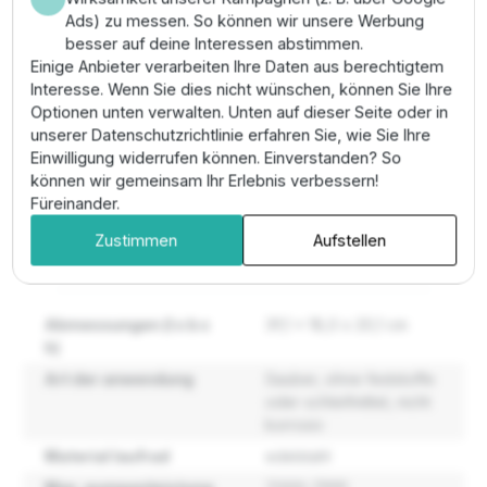
Plus- und Minuspunkte
Ads) zu messen. So können wir unsere Werbung
besser auf deine Interessen abstimmen.
Einige Anbieter verarbeiten Ihre Daten aus berechtigtem
Äußerst energieeffizient
check
Interesse. Wenn Sie dies nicht wünschen, können Sie Ihre
Starke Saugkraft
check
Optionen unten verwalten. Unten auf dieser Seite oder in
unserer Datenschutzrichtlinie erfahren Sie, wie Sie Ihre
Selbstansaugend bis zu 9 Meter
check
Einwilligung widerrufen können. Einverstanden? So
können wir gemeinsam Ihr Erlebnis verbessern!
Lieferung ohne Anschlusskabel
remove
Füreinander.
Zustimmen
Aufstellen
Eigenschaften
Abmessungen (l x b x
39,1 x 18,0 x 20,1 cm
h)
Art der anwendung
Sauber, ohne feststoffe
oder schleifmittel, nicht
korrosiv
Material laufrad
edelstahl