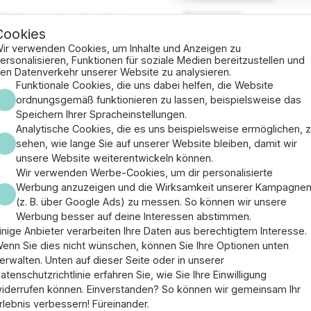
Pumpentyp
 Medien durch hochwertige
Cookies
Schutzklasse
ir verwenden Cookies, um Inhalte und Anzeigen zu
Schwimmer
ersonalisieren, Funktionen für soziale Medien bereitzustellen und
en Datenverkehr unserer Website zu analysieren.
Spannung
Funktionale Cookies, die uns dabei helfen, die Website
rweise in Verbindung mit
Temperaturbereich der 
ordnungsgemäß funktionieren zu lassen, beispielsweise das
zugfest mit dem 1 1/4 Zoll
flüssigkeit
Speichern Ihrer Spracheinstellungen.
 Überprüfung der
Analytische Cookies, die es uns beispielsweise ermöglichen, 
Typ / serie
stung des Netzes zu
sehen, wie lange Sie auf unserer Website bleiben, damit wir
Werkstoff der pumpenwe
unsere Website weiterentwickeln können.
Material
Wir verwenden Werbe-Cookies, um dir personalisierte
kfeste Spiralschläuche
,
Werbung anzuzeigen und die Wirksamkeit unserer Kampagne
i vom Einsatzort
Strom
(z. B. über Google Ads) zu messen. So können wir unsere
Max. kopfhöhe
Werbung besser auf deine Interessen abstimmen.
inige Anbieter verarbeiten Ihre Daten aus berechtigtem Interesse.
Handbuch(e)
enn Sie dies nicht wünschen, können Sie Ihre Optionen unten
erwalten. Unten auf dieser Seite oder in unserer
atenschutzrichtlinie erfahren Sie, wie Sie Ihre Einwilligung
iderrufen können. Einverstanden? So können wir gemeinsam Ihr
Handbuch Pedrollo RX
rlebnis verbessern! Füreinander.