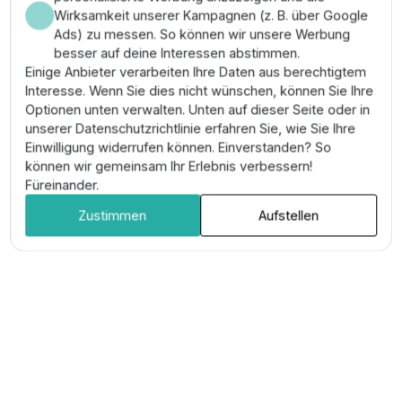
LEO 2.5XRM2/31 Tiefbrunnenpumpe Set -
Wirksamkeit unserer Kampagnen (z. B. über Google
0,55 kW | 2,5 Zoll
Ads) zu messen. So können wir unsere Werbung
besser auf deine Interessen abstimmen.
PO.20.100.102
| Gruppe: 642
Einige Anbieter verarbeiten Ihre Daten aus berechtigtem
Interesse. Wenn Sie dies nicht wünschen, können Sie Ihre
506,60 €
Optionen unten verwalten. Unten auf dieser Seite oder in
unserer Datenschutzrichtlinie erfahren Sie, wie Sie Ihre
Vorrätig
Einwilligung widerrufen können. Einverstanden? So
können wir gemeinsam Ihr Erlebnis verbessern!
shopping_cart
In den Warenkorb
Füreinander.
Zustimmen
Aufstellen