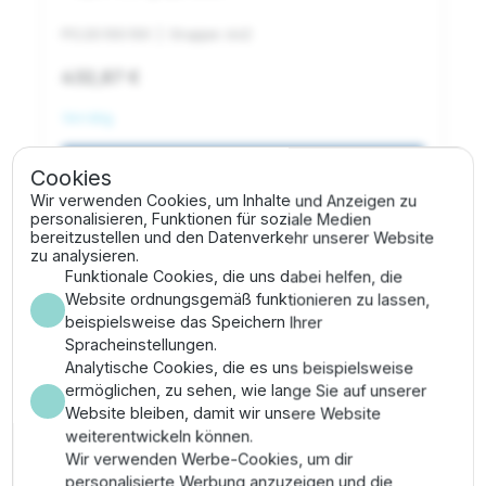
PO.20.100.100
| Gruppe: 642
432,87 €
Vorrätig
shopping_cart
In den Warenkorb
Cookies
Wir verwenden Cookies, um Inhalte und Anzeigen zu
personalisieren, Funktionen für soziale Medien
bereitzustellen und den Datenverkehr unserer Website
zu analysieren.
star_border
Funktionale Cookies, die uns dabei helfen, die
Website ordnungsgemäß funktionieren zu lassen,
beispielsweise das Speichern Ihrer
Spracheinstellungen.
Analytische Cookies, die es uns beispielsweise
ermöglichen, zu sehen, wie lange Sie auf unserer
Website bleiben, damit wir unsere Website
weiterentwickeln können.
Wir verwenden Werbe-Cookies, um dir
personalisierte Werbung anzuzeigen und die