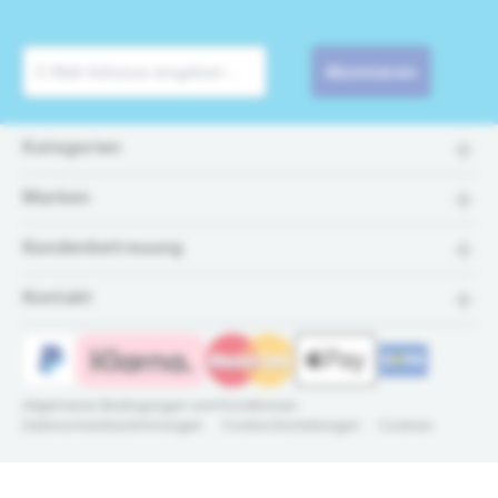
Abonnieren
Kategorien
Marken
Kundenbetreuung
Kontakt
Allgemeine Bedingungen und Konditionen
Datenschutzbestimmungen
Cookie Einstellungen
Cookies
© 2026 Wasser-
Der Spezialist für