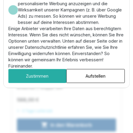
personalisierte Werbung anzuzeigen und die
star_border
Besonders günstig
Wirksamkeit unserer Kampagnen (z. B. über Google
Ads) zu messen. So können wir unsere Werbung
besser auf deine Interessen abstimmen.
Einige Anbieter verarbeiten Ihre Daten aus berechtigtem
Interesse. Wenn Sie dies nicht wünschen, können Sie Ihre
Optionen unten verwalten. Unten auf dieser Seite oder in
unserer Datenschutzrichtlinie erfahren Sie, wie Sie Ihre
Einwilligung widerrufen können. Einverstanden? So
können wir gemeinsam Ihr Erlebnis verbessern!
Füreinander.
Sickerbox 1300 Liter Standard - 180 x 120
x 60 cm | 2 x 125 mm ITK
Zustimmen
Aufstellen
RI.500.146
| Gruppe: 309
588,00 €
1 - 3 Tage Lieferzeit
shopping_cart
In den Warenkorb