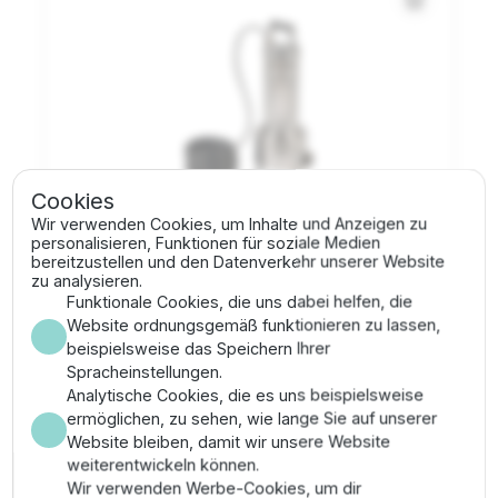
Cookies
Wir verwenden Cookies, um Inhalte und Anzeigen zu
DAB Feka VS 1200 T-NA 400V
personalisieren, Funktionen für soziale Medien
Schmutzwasser-Tauchpumpe Edelstahl
bereitzustellen und den Datenverkehr unserer Website
zu analysieren.
Funktionale Cookies, die uns dabei helfen, die
PO.08.103.206
| Gruppe: 674
Website ordnungsgemäß funktionieren zu lassen,
beispielsweise das Speichern Ihrer
737,25 €
Spracheinstellungen.
Analytische Cookies, die es uns beispielsweise
1 - 3 Tage Lieferzeit
ermöglichen, zu sehen, wie lange Sie auf unserer
Website bleiben, damit wir unsere Website
shopping_cart
In den Warenkorb
weiterentwickeln können.
Wir verwenden Werbe-Cookies, um dir