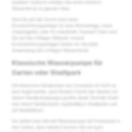
installiert. Dadurch erhalten Sie einen höheren
Wasserdruck im ganzen Haus.
Sind Sie auf der Suche nach einer
Druckerhöhungsanlage für eine Wohnanlage, einen
Campingplatz oder für industrielle Zwecke? Dann sind
Sie auf der richtigen Website. Unsere
Druckerhöhungsanlagen bieten für fast jede
Anwendung den richtigen Wasserdruck.
Klassische Wasserpumpe für
Garten oder Stadtpark
Die klassische Handpumpe aus Gusseisen ist nicht nur
eine Augenweide, auch Kindern macht das Spielen mit
dieser Handkurbelpumpe großen Spaß. Deshalb findet
man diese Handpumpen regelmäßig in Stadtparks und
auf Spielplätzen.
Sie stellen eine stilvolle Wasserpumpe als Prunkstück in
den Garten, aber natürlich können Sie sie auch